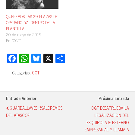
QUEREMOS LAS 29 PLAZAS DE
OPERARIO ¡YA! DENTRO DE LA
PLANTILLA
20 de mayo de 2019
En «CGT»
Fa
W
Bl
X
C
ce
ha
ue
o
Categorías:
CGT
bo
ts
sk
m
ok
A
y
pa
pp
rti
Entrada Anterior
Próxima Entrada
r
GUARDALLAVES, ¿SALDREMOS
CGT DESAPRUEBA LA
DEL ATASCO?
LEGALIZACIÓN DEL
ESQUIROLAJE EXTERNO
EMPRESARIAL Y LLAMA A