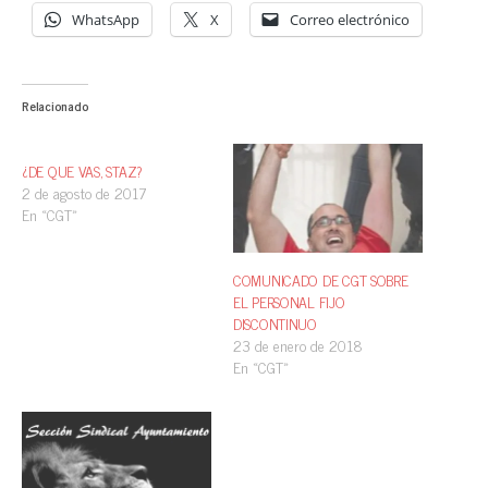
WhatsApp
X
Correo electrónico
Relacionado
¿DE QUE VAS, STAZ?
2 de agosto de 2017
En «CGT»
COMUNICADO DE CGT SOBRE
EL PERSONAL FIJO
DISCONTINUO
23 de enero de 2018
En «CGT»