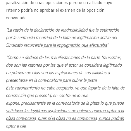
paralización de unas oposiciones porque un afiliado suyo
interino podría no aprobar el examen de la oposición
convocada:
“La razón de la declaración de inadmisibilidad fue la estimación
por la sentencia recurrida de la falta de legitimación activa del
Sindicato recurrente
para la impugnación que efectuaba
”
“Como se deduce de las manifestaciones de la parte transcritas,
dos son las razones por las que el actor se considera legitimado.
La primera de ellas son las aspiraciones de sus afiliados a
presentarse en la convocatoria para cubrir la plaza.
Este razonamiento no cabe aceptarlo, ya que (aparte de la falta de
concreción que presenta) en contra de lo que
expone,
precisamente es la convocatoria de la plaza lo que puede
satisfacer las legítimas aspiraciones de quienes quieran optar a la
plaza convocada, pues sí la plaza no es convocada, nunca podrán
optar a ella.