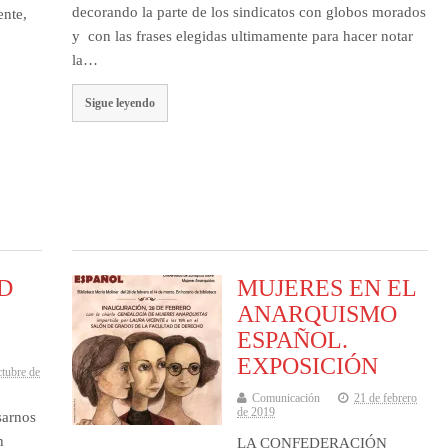
decorando la parte de los sindicatos con globos morados
ente,
y con las frases elegidas ultimamente para hacer notar
la…
a
Sigue leyendo
D
MUJERES EN EL
ANARQUISMO
ESPAÑOL.
EXPOSICIÓN
ctubre de
Comunicación
21 de febrero
de 2019
sarnos
n
LA CONFEDERACIÓN