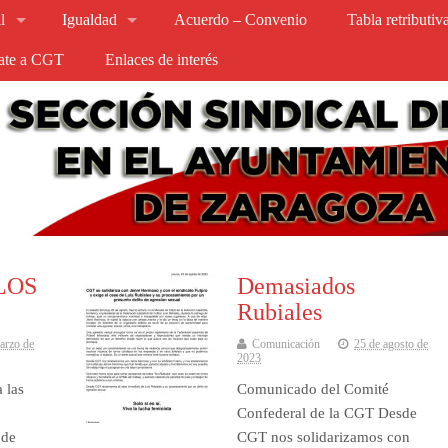
l
Igualdad
Acuerdo – Convenio
Tabla retributi
iate a CGT
Enlaces de interés
LOS
Demasiados
Rubiales
arzo de
Comunicación
25 de agosto de
2023
 las
Comunicado del Comité
Confederal de la CGT Desde
 de
CGT nos solidarizamos con