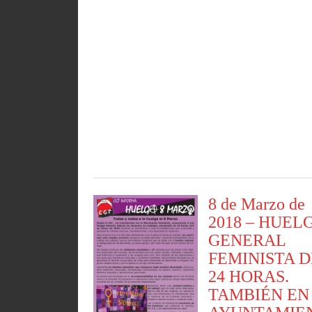
8 de Marzo de
2018 – HUEL
GENERAL
FEMINISTA D
24 HORAS.
TAMBIÉN EN