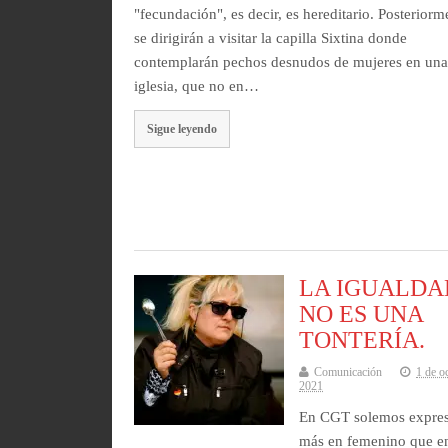
"fecundación", es decir, es hereditario. Posteriorm
se dirigirán a visitar la capilla Sixtina donde
contemplarán pechos desnudos de mujeres en un
iglesia, que no en…
Sigue leyendo
LA IGUALDA
NO ES UNA
TONTERÍA.
Comunicación
1 de o
2021
En CGT solemos expre
más en femenino que e