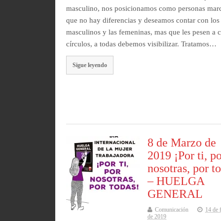
masculino, nos posicionamos como personas mar
que no hay diferencias y deseamos contar con los
masculinos y las femeninas, mas que les pesen a c
círculos, a todas debemos visibilizar. Tratamos…
Sigue leyendo
8 de Marzo de
2019 ¡Por ti, p
nosotras, por t
– HUELGA
GENERAL
Comunicación
14 de 
de 2019