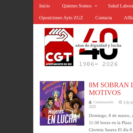
Inicio
Quienes Somos
Salud Labora
Oposiciones Ayto ZGZ
Contacta
Afíl
8M SOBRAN 
MOTIVOS
Comunicación
4 de m
2026
Domingo, 8 de marzo, a
11:30 horas en la Plaza
Glorieta Sasera El día 8