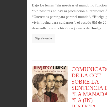
Bajo los lemas “Sin nosotras el mundo no funcion
“Sin nosotras no hay ni producción ni reproducci
“Queremos parar para parar el mundo”, “Huelga 
vivir, huelga para cuidarnos”, el pasado 8M de 2
desarrollamos una histórica jornada de Huelga…
Sigue leyendo
COMUNICAD
DE LA CGT
SOBRE LA
SENTENCIA 
“LA MANADA
“LA (IN)
JUSTICIA