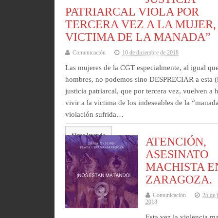
PATRIARCAL VIOLA POR
TERCERA VEZ A LA MUJER,
VICTIMA DE LA MANADA”
Comunicación
10 de diciembre de 2018
Las mujeres de la CGT especialmente, al igual que
hombres, no podemos sino DESPRECIAR a esta (
justicia patriarcal, que por tercera vez, vuelven a 
vivir a la víctima de los indeseables de la “manada
violación sufrida…
Sigue leyendo
ATENCIÓN,
ASESINATO
MACHISTA E
ZARAGOZA.
Comunicación
25 de 
2018
Esta vez la violencia m