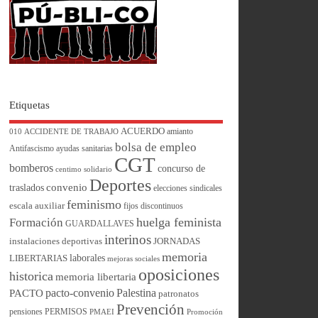
Etiquetas
ACUERDO
amianto
010
ACCIDENTE DE TRABAJO
bolsa de empleo
Antifascismo
ayudas sanitarias
CGT
bomberos
concurso de
centimo solidario
Deportes
convenio
traslados
elecciones sindicales
feminismo
escala auxiliar
fijos discontinuos
huelga feminista
Formación
GUARDALLAVES
interinos
instalaciones deportivas
JORNADAS
memoria
laborales
LIBERTARIAS
mejoras sociales
oposiciones
historica
memoria libertaria
pacto-convenio
Palestina
PACTO
patronatos
Prevención
pensiones
PERMISOS
PMAEI
Promoción