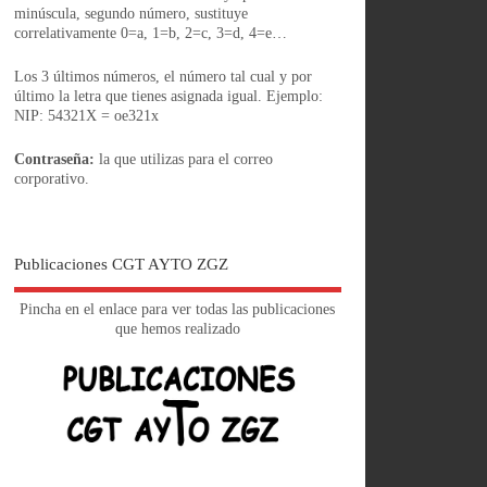
minúscula, segundo número, sustituye
correlativamente 0=a, 1=b, 2=c, 3=d, 4=e…
Los 3 últimos números, el número tal cual y por
último la letra que tienes asignada igual. Ejemplo:
NIP: 54321X = oe321x
Contraseña:
la que utilizas para el correo
corporativo.
Publicaciones CGT AYTO ZGZ
Pincha en el enlace para ver todas las publicaciones
que hemos realizado