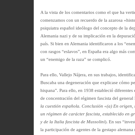
A la vista de los comentarios como el que ha vert
comenzamos con un recuerdo de la azarosa «histori
psiquiatra español ideólogo del concepto de la dep
Alemania nazi y de su implicación en la depuració
país. Si bien en Alemania identificaron a los “ene
con rasgos “eslavos”, en España era algo más comp
un “enemigo de la raza” se complicó.
Para ello, Vallejo Nájera, en sus trabajos, identi
Buscaba una degeneración que explicase cómo pers
hispana”. Para ello, en 1938 estableció diferent
de concentración del régimen fascista del general
la cuestión española. Conclusión «(a) En origen, 
un régimen de carácter fascista, establecido en g
y de la Italia fascista de Mussolini
). En sus “inve
la participación de agentes de la gestapo alemana 