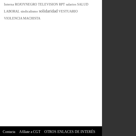
Interna
ROJOYNEGRO TELEVISION
RPT
salarios
SALUD
solidaridad
LABORAL
sindicalismo
VESTUARIO
VIOLENCIA MACHISTA
Contacta
Afíliate a CGT
OTROS ENLACES DE INTERÉS