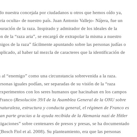
ido nuestra concejala por ciudadanos u otros que hemos oído ya,
a oculta» de nuestro país. Juan Antonio Vallejo- Nájera, fue un
uración de la raza. Inspirado y admirador de los ideales de la
n de la “raza aria”, se encargó de extrapolar la misma a nuestro
migos de la raza” fácilmente apuntando sobre las personas judías o
licado, al haber tal mezcla de caracteres que la identificación de
fica al “enemigo” como una circunstancia sobrevenida a la raza.
onas iguales podían, ser separadas de su visión de la “raza
es experimentos con los seres humanos que hacinaban en los campos
 Franco (
Resolución 39/I de la Asamblea General de la ONU sobre
naturaleza, estructura y conducta general, el régimen de Franco es
ran parte gracias a la ayuda recibida de la Alemania nazi de Hitler
stigaciones” sobre centenares de presos y presas, se ha documentado
(Bosch Fiol et al. 2008). Su planteamiento, era que las personas