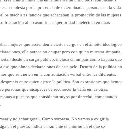
r creencias o militancia en la defensa de principios republicanos.
 estar molesta por la presencia de determinadas personas en la vida
aquellos machistas rancios que achacaban la promoción de las mujeres
u frustración al no asumir la superioridad intelectual en otras
llas mujeres que ascienden a ciertos cargos en el ámbito ideológico
eclaraciones, ella parece no ocupar pero con quien muestra simpatía.
viertan desde un cargo público, incluso en un país como España que
r eso que oímos declaraciones de este pelo. Dentro de la política no
nes que se vierten en la confrontación verbal entre las diferentes
de desprecio entre quien ejerce la política. Son expresiones que hemos
re personas que incapaces de reconocer la valía en las otras,
 personas a puestos que consideran suyos por derecho, comentando
.
a mear y no echar gota». Como sorpresa. No vamos a exigir la
iga en el puesto, indica claramente el entorno en el que se