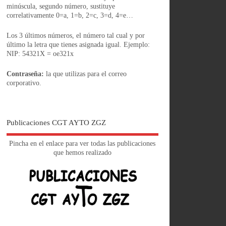
minúscula, segundo número, sustituye
correlativamente 0=a, 1=b, 2=c, 3=d, 4=e…
Los 3 últimos números, el número tal cual y por
último la letra que tienes asignada igual. Ejemplo:
NIP: 54321X = oe321x
Contraseña:
la que utilizas para el correo
corporativo.
Publicaciones CGT AYTO ZGZ
Pincha en el enlace para ver todas las publicaciones
que hemos realizado