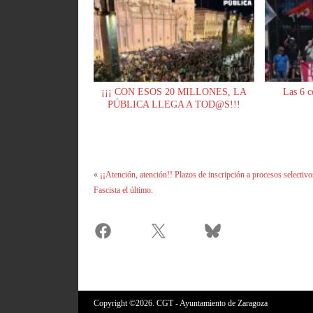
¡¡¡ CON ESOS 20 MILLONES, LA
Las 6 c
PÚBLICA LLEGA A TOD@S!!!
«
¡¡Atención, atención!! Plazos de inscripción a procesos selectivo
Fascista el último.
Copyright ©2026. CGT - Ayuntamiento de Zaragoza