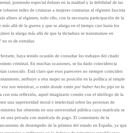
ental, poniendo especial énfasis en la maldad y la debilidad de las
se robaron miles de criaturas a mujeres contrarias al régimen fascista
ás afines al régimen, todo ello, con la necesaria participación de la
 más allá de la guerra y que se alarga en el tiempo casi hasta los
imen la alarga más allá de que la dictadura se transmutase en
 no es de extrañar.
rrarte, haya tenido ocasión de consultar los trabajos del citado
instinto criminal. En muchas ocasiones, se ha dado coincidencia
abían conocido. Está claro que esos pareceres no siempre coinciden
ntamiento, atribuye a otra mujer su posición en la política al simple
 eso son ministras, o están donde están por haber hecho pipi en la
 con esta reflexión, aquel imaginario común con el ideólogo de la
nen una superioridad moral e intelectual sobre las personas de
a ministra fue obtenida en una universidad pública cuya matrícula se
o en una privada con matrícula de pago. El comentario de la
mecanismo de desempeño de la jefatura del estado en España, ya que