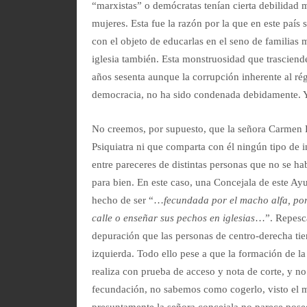
“marxistas” o demócratas tenían cierta debilidad m
mujeres. Esta fue la razón por la que en este país 
con el objeto de educarlas en el seno de familias m
iglesia también. Esta monstruosidad que trasciende
años sesenta aunque la corrupción inherente al rég
democracia, no ha sido condenada debidamente. Y
No creemos, por supuesto, que la señora Carmen He
Psiquiatra ni que comparta con él ningún tipo de 
entre pareceres de distintas personas que no se h
para bien. En este caso, una Concejala de este Ayu
hecho de ser “…
fecundada por el macho alfa, por
calle o enseñar sus pechos en iglesias
…”. Repesca
depuración que las personas de centro-derecha tie
izquierda. Todo ello pese a que la formación de l
realiza con prueba de acceso y nota de corte, y n
fecundación, no sabemos como cogerlo, visto el 