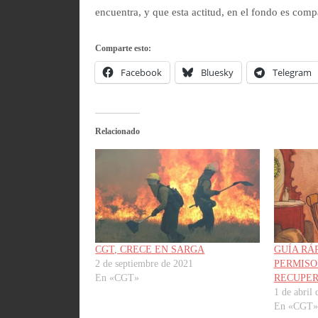
encuentra, y que esta actitud, en el fondo es co
Comparte esto:
Facebook
Bluesky
Telegram
Relacionado
CGT, CRECE EN SARGA
GUÍA RÁ
2 de septiembre de 2021
PERMISO
En «CGT»
RECUPE
1 de abril
En «CGT»