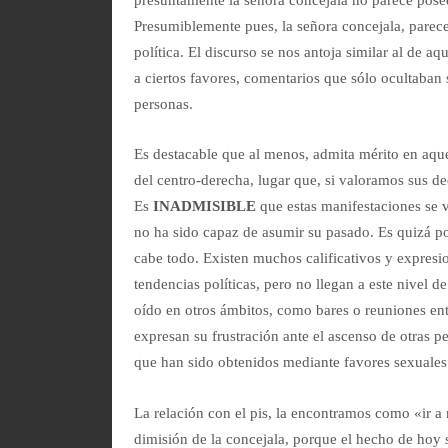
presuntamente la señora concejala no parece posee
Presumiblemente pues, la señora concejala, parece
política. El discurso se nos antoja similar al de 
a ciertos favores, comentarios que sólo ocultaban s
personas.
Es destacable que al menos, admita mérito en aque
del centro-derecha, lugar que, si valoramos sus d
Es
INADMISIBLE
que estas manifestaciones se 
no ha sido capaz de asumir su pasado. Es quizá po
cabe todo. Existen muchos calificativos y expresio
tendencias políticas, pero no llegan a este nivel 
oído en otros ámbitos, como bares o reuniones ent
expresan su frustración ante el ascenso de otras
que han sido obtenidos mediante favores sexuales
La relación con el pis, la encontramos como «ir 
dimisión de la concejala, porque el hecho de hoy s