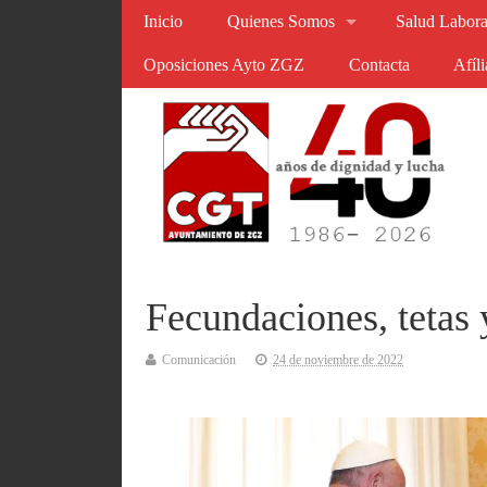
Inicio
Quienes Somos
Salud Labora
Oposiciones Ayto ZGZ
Contacta
Afíl
Fecundaciones, tetas
Comunicación
24 de noviembre de 2022