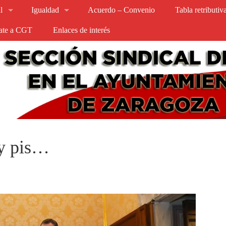
l
Igualdad
Acuerdo – Convenio
Tabla retributi
iate a CGT
Enlaces de interés
 y pis…