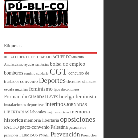
Etiquetas
ACUERDO
amianto
010
ACCIDENTE DE TRABAJO
bolsa de empleo
Antifascismo
ayudas sanitarias
CGT
bomberos
concurso de
centimo solidario
Deportes
convenio
traslados
elecciones sindicales
feminismo
escala auxiliar
fijos discontinuos
huelga feminista
Formación
GUARDALLAVES
interinos
instalaciones deportivas
JORNADAS
memoria
laborales
LIBERTARIAS
mejoras sociales
oposiciones
historica
memoria libertaria
pacto-convenio
Palestina
PACTO
patronatos
Prevención
pensiones
PERMISOS
PMAEI
Promoción