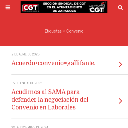
Etiquetas › Convenio
2 DE ABRIL DE 2025
Acuerdo+convenio=gallifante.
15 DE ENERO DE 2025
Acudimos al SAMA para
defender la negociación del
Convenio en Laborales
30 DE DICIEMBRE DE 2024