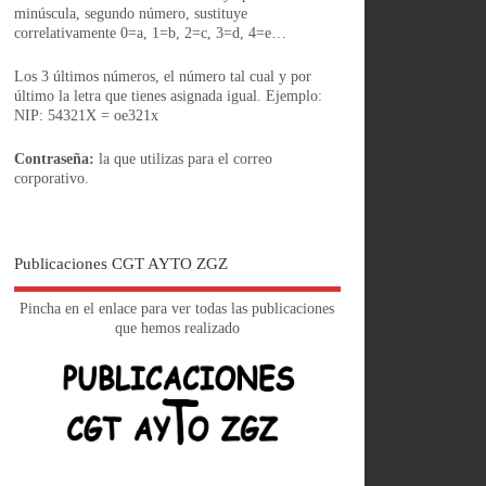
minúscula, segundo número, sustituye
correlativamente 0=a, 1=b, 2=c, 3=d, 4=e…
Los 3 últimos números, el número tal cual y por
último la letra que tienes asignada igual. Ejemplo:
NIP: 54321X = oe321x
Contraseña:
la que utilizas para el correo
corporativo.
Publicaciones CGT AYTO ZGZ
Pincha en el enlace para ver todas las publicaciones
que hemos realizado