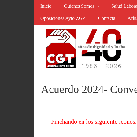
Inicio
Quienes Somos
Salud Labora
Oposiciones Ayto ZGZ
Contacta
Afíl
Acuerdo 2024- Conve
Pinchando en los siguiente iconos,