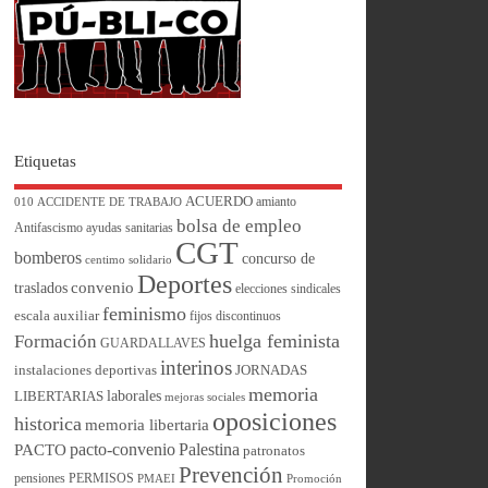
Etiquetas
ACUERDO
amianto
010
ACCIDENTE DE TRABAJO
bolsa de empleo
Antifascismo
ayudas sanitarias
CGT
bomberos
concurso de
centimo solidario
Deportes
convenio
traslados
elecciones sindicales
feminismo
escala auxiliar
fijos discontinuos
huelga feminista
Formación
GUARDALLAVES
interinos
instalaciones deportivas
JORNADAS
memoria
laborales
LIBERTARIAS
mejoras sociales
oposiciones
historica
memoria libertaria
pacto-convenio
Palestina
PACTO
patronatos
Prevención
pensiones
PERMISOS
PMAEI
Promoción