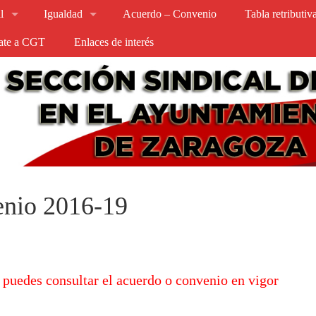
l
Igualdad
Acuerdo – Convenio
Tabla retributi
iate a CGT
Enlaces de interés
nio 2016-19
 puedes consultar el acuerdo o convenio en vigor