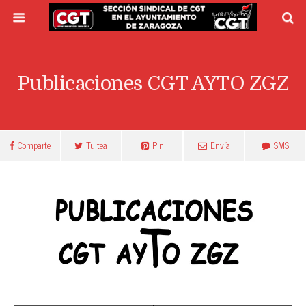
Publicaciones CGT AYTO ZGZ
Comparte
Tuitea
Pin
Envía
SMS