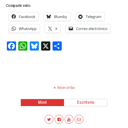
Comparte esto:
Facebook
Bluesky
Telegram
WhatsApp
X
Correo electrónico
Fa
W
Bl
X
C
ce
ha
ue
o
bo
ts
sk
m
ok
A
y
pa
pp
rti
Volver arriba
r
Móvil
Escritorio