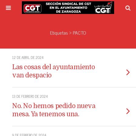
Etiquetas › PACTO
12 DE ABRIL DE 2024
Las cosas del ayuntamiento
van despacio
13 DE FEBRERO DE 2024
No. No hemos pedido nueva
mesa. Ya tenemos una.
9 DE FEBRERO DE 2024