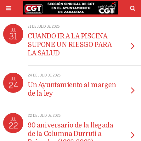
31 DE JULIO DE 2026
JUL
31
CUANDO IR A LA PISCINA
SUPONE UN RIESGO PARA
LA SALUD
24 DE JULIO DE 2026
JUL
24
Un Ayuntamiento al margen
de la ley
22 DE JULIO DE 2026
JUL
22
90 aniversario de la llegada
de la Columna Durruti a