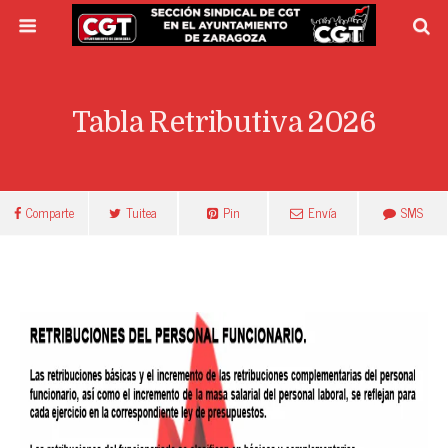
Tabla Retributiva 2026
Comparte
Tuitea
Pin
Envía
SMS