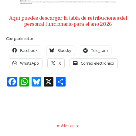
Aquí puedes descargar la tabla de retribuciones del
personal funcionario para el año 2026
Comparte esto:
Facebook
Bluesky
Telegram
WhatsApp
X
Correo electrónico
Fa
W
Bl
X
C
ce
ha
ue
o
bo
ts
sk
m
ok
A
y
pa
pp
rti
Volver arriba
r