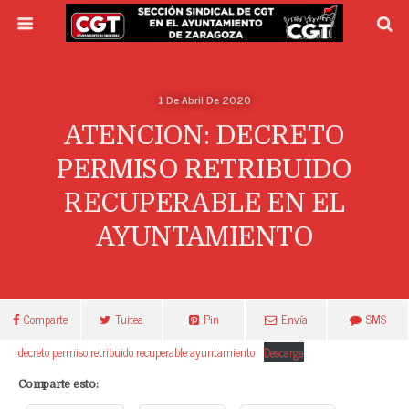
1 De Abril De 2020
ATENCION: DECRETO
PERMISO RETRIBUIDO
RECUPERABLE EN EL
AYUNTAMIENTO
Comparte
Tuitea
Pin
Envía
SMS
decreto permiso retribuido recuperable ayuntamiento
Descarga
Comparte esto: