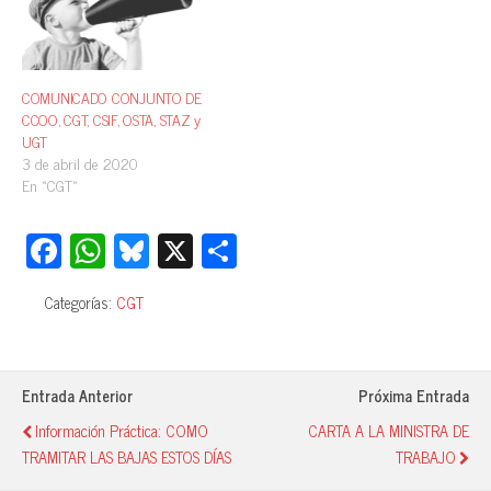
COMUNICADO CONJUNTO DE
CCOO, CGT, CSIF, OSTA, STAZ y
UGT
3 de abril de 2020
En «CGT»
Fa
W
Bl
X
C
ce
ha
ue
o
Categorías:
CGT
bo
ts
sk
m
ok
A
y
pa
pp
rti
Entrada Anterior
Próxima Entrada
r
Información Práctica: COMO
CARTA A LA MINISTRA DE
TRAMITAR LAS BAJAS ESTOS DÍAS
TRABAJO