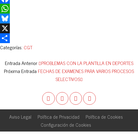
Facebook
WhatsApp
Bluesky
X
Categorías:
CGT
Compartir
Entrada Anterior
PROBLEMAS CON LA PLANTILLA EN DEPORTES
Próxima Entrada
FECHAS DE EXAMENES PARA VARIOS PROCESOS
SELECTIVOS
Aviso Legal
Política de Privacidad
Política de Cookies
Configuración de Cookies