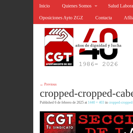
Inicio
Quienes Somos
Salud Labora
Oposiciones Ayto ZGZ
Contacta
Afíl
← Previous
cropped-cropped-cabe
Published
6 de febrero de 2025
at
1440 × 403
in
cropped-cropped-