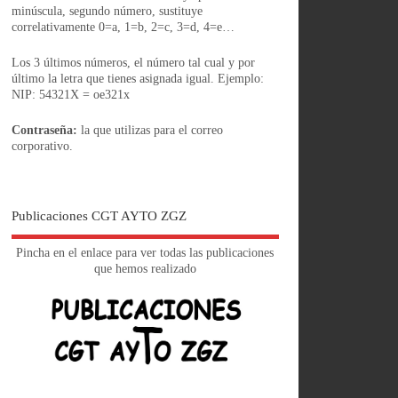
minúscula, segundo número, sustituye
correlativamente 0=a, 1=b, 2=c, 3=d, 4=e…
Los 3 últimos números, el número tal cual y por
último la letra que tienes asignada igual. Ejemplo:
NIP: 54321X = oe321x
Contraseña:
la que utilizas para el correo
corporativo.
Publicaciones CGT AYTO ZGZ
Pincha en el enlace para ver todas las publicaciones
que hemos realizado