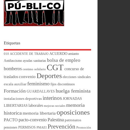
Etiquetas
ACUERDO
amianto
010
ACCIDENTE DE TRABAJO
bolsa de empleo
Antifascismo
ayudas sanitarias
CGT
bomberos
concurso de
centimo solidario
Deportes
convenio
traslados
elecciones sindicales
feminismo
escala auxiliar
fijos discontinuos
huelga feminista
Formación
GUARDALLAVES
interinos
instalaciones deportivas
JORNADAS
memoria
laborales
LIBERTARIAS
mejoras sociales
oposiciones
historica
memoria libertaria
pacto-convenio
Palestina
PACTO
patronatos
Prevención
pensiones
PERMISOS
PMAEI
Promoción