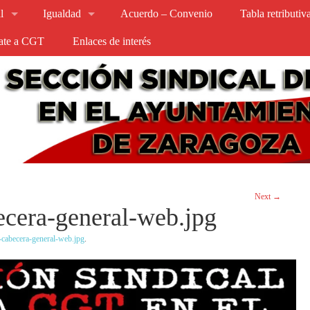
l
Igualdad
Acuerdo – Convenio
Tabla retributi
iate a CGT
Enlaces de interés
Next →
cera-general-web.jpg
cabecera-general-web.jpg
.