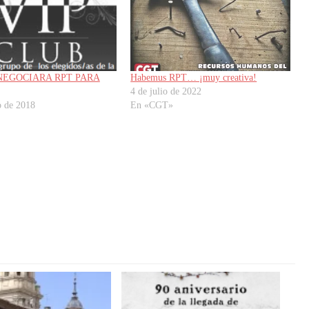
NEGOCIARA RPT PARA
Habemus RPT… ¡muy creativa!
4 de julio de 2022
o de 2018
En «CGT»