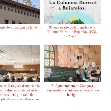
miento al margen de la ley
90 aniversario de la llegada de la
Columna Durruti a Bujaraloz (1936-
2026)
os de Zaragoza denuncian la
El Ayuntamiento de Zaragoza
dad y discrecionalidad en la
condenado por vulnerar el derecho de
 decisiones y la falta de
huelga.
planificación en el servicio.