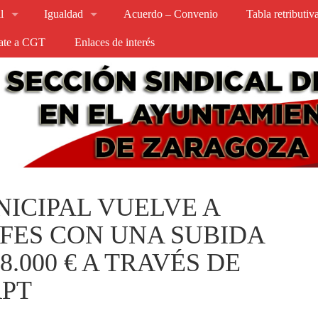
l
Igualdad
Acuerdo – Convenio
Tabla retributi
iate a CGT
Enlaces de interés
ICIPAL VUELVE A
EFES CON UNA SUBIDA
.000 € A TRAVÉS DE
RPT