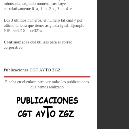
minúscula, segundo número, sustituye
correlativamente 0=a, 1=b, 2=c, 3=d, 4=e…
Los 3 últimos números, el número tal cual y por
último la letra que tienes asignada igual. Ejemplo:
NIP: 54321X = oe321x
Contraseña:
la que utilizas para el correo
corporativo.
Publicaciones CGT AYTO ZGZ
Pincha en el enlace para ver todas las publicaciones
que hemos realizado