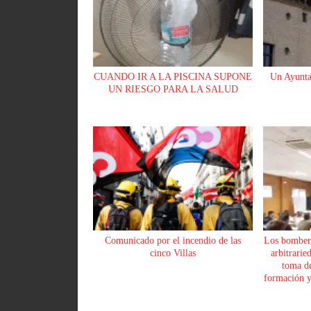
CUANDO IR A LA PISCINA SUPONE
Un Ayunta
UN RIESGO PARA LA SALUD
Comunicado por el incendio de las
Los bomber
cinco Villas
arbitrarie
toma de
formación y 