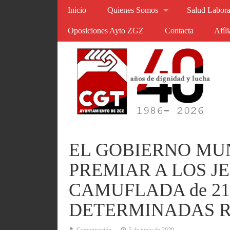
Inicio
Quienes Somos
Salud Labora
Oposiciones Ayto ZGZ
Contacta
Afíl
EL GOBIERNO MUN
PREMIAR A LOS J
CAMUFLADA de 218
DETERMINADAS 