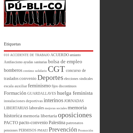
Etiquetas
ACUERDO
amianto
010
ACCIDENTE DE TRABAJO
bolsa de empleo
Antifascismo
ayudas sanitarias
CGT
bomberos
concurso de
centimo solidario
Deportes
convenio
traslados
elecciones sindicales
feminismo
escala auxiliar
fijos discontinuos
huelga feminista
Formación
GUARDALLAVES
interinos
instalaciones deportivas
JORNADAS
memoria
laborales
LIBERTARIAS
mejoras sociales
oposiciones
historica
memoria libertaria
pacto-convenio
Palestina
PACTO
patronatos
Prevención
pensiones
PERMISOS
PMAEI
Promoción