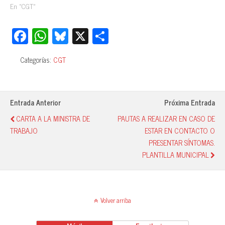
En «CGT»
Fa
W
Bl
X
C
ce
ha
ue
o
Categorías:
CGT
bo
ts
sk
m
ok
A
y
pa
pp
rti
Entrada Anterior
Próxima Entrada
r
CARTA A LA MINISTRA DE
PAUTAS A REALIZAR EN CASO DE
TRABAJO
ESTAR EN CONTACTO O
PRESENTAR SÍNTOMAS.
PLANTILLA MUNICIPAL
Volver arriba