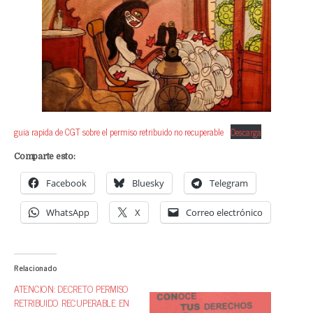
guia rapida de CGT sobre el permiso retribuido no recuperable
Descarga
Comparte esto:
Facebook
Bluesky
Telegram
WhatsApp
X
Correo electrónico
Relacionado
ATENCION: DECRETO PERMISO
RETRIBUIDO RECUPERABLE EN