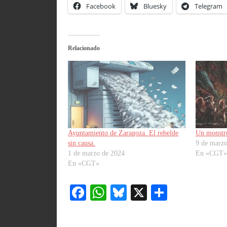
Facebook
Bluesky
Telegram
Relacionado
Ayuntamiento de Zaragoza. El rebelde
Un monstr
sin causa.
9 de marz
1 de marzo de 2024
En «CGT»
En «CGT»
Fa
W
Bl
X
C
ce
ha
ue
o
bo
ts
sk
m