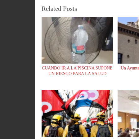
ok
A
y
pa
Related Posts
pp
rti
r
CUANDO IR A LA PISCINA SUPONE
Un Ayunta
UN RIESGO PARA LA SALUD