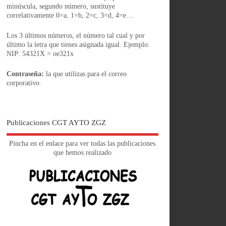
minúscula, segundo número, sustituye
correlativamente 0=a, 1=b, 2=c, 3=d, 4=e…
Los 3 últimos números, el número tal cual y por
último la letra que tienes asignada igual. Ejemplo:
NIP: 54321X = oe321x
Contraseña:
la que utilizas para el correo
corporativo.
Publicaciones CGT AYTO ZGZ
Pincha en el enlace para ver todas las publicaciones
que hemos realizado