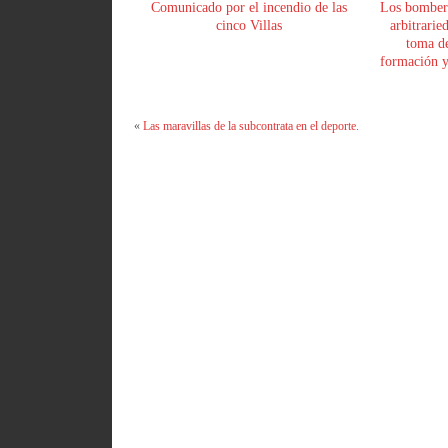
Comunicado por el incendio de las
Los bomber
cinco Villas
arbitrarie
toma de
formación y 
«
Las maravillas de la subcontrata en el deporte.