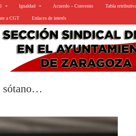
l
Igualdad
Acuerdo – Convenio
Tabla retributi
iate a CGT
Enlaces de interés
el sótano…