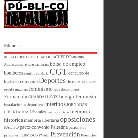
Etiquetas
ACUERDO
amianto
010
ACCIDENTE DE TRABAJO
bolsa de empleo
Antifascismo
ayudas sanitarias
CGT
bomberos
concurso de
centimo solidario
Deportes
convenio
traslados
elecciones sindicales
feminismo
escala auxiliar
fijos discontinuos
huelga feminista
Formación
GUARDALLAVES
interinos
instalaciones deportivas
JORNADAS
memoria
laborales
LIBERTARIAS
mejoras sociales
oposiciones
historica
memoria libertaria
pacto-convenio
Palestina
PACTO
patronatos
Prevención
pensiones
PERMISOS
PMAEI
Promoción