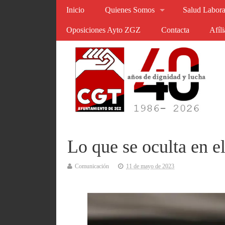
Inicio
Quienes Somos
Salud Labora
Oposiciones Ayto ZGZ
Contacta
Afíl
Lo que se oculta en 
Comunicación
11 de mayo de 2023