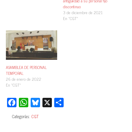
antigüedad a su personal fijo
discontinuo
3 de diciembre de 2021
En «CGT»
ASAMBLEA DE PERSONAL
TEMPORAL
26 de enero de 2022
En «CGT»
Fa
W
Bl
X
C
ce
ha
ue
o
Categorías:
CGT
bo
ts
sk
m
ok
A
y
pa