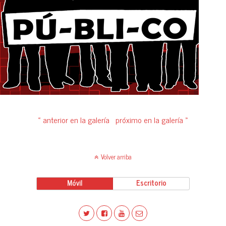
« anterior en la galería
próximo en la galería »
Volver arriba
Móvil
Escritorio