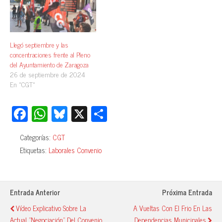
Llegó septiembre y las
concentraciones frente al Pleno
del Ayuntamiento de Zaragoza
26 de septiembre de 2024
En «CGT»
Fa
W
Bl
X
C
ce
ha
ue
o
Categorías:
CGT
bo
ts
sk
m
Etiquetas:
Laborales Convenio
ok
A
y
pa
pp
rti
r
Entrada Anterior
Próxima Entrada
Vídeo Explicativo Sobre La
A Vueltas Con El Frio En Las
Actual "negociación" Del Convenio
Dependencias Municipales