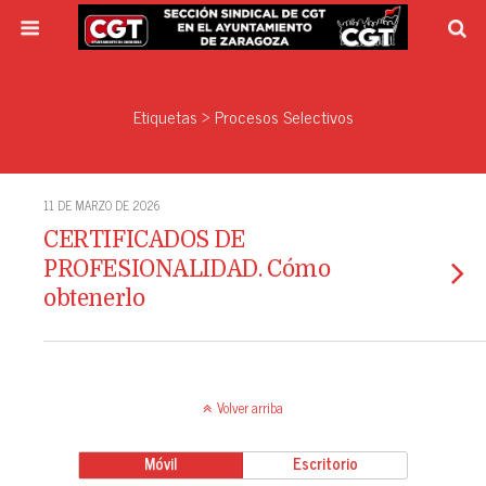
Etiquetas › Procesos Selectivos
11 DE MARZO DE 2026
CERTIFICADOS DE
PROFESIONALIDAD. Cómo
obtenerlo
Volver arriba
Móvil
Escritorio