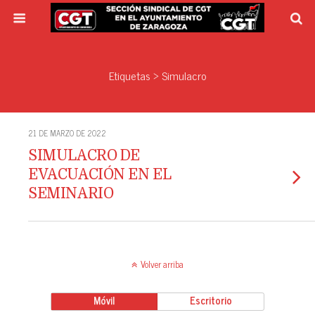
Etiquetas › Simulacro
21 DE MARZO DE 2022
SIMULACRO DE
EVACUACIÓN EN EL
SEMINARIO
Volver arriba
Móvil
Escritorio