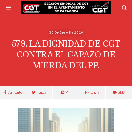
30 De Enero De 2026
579. LA DIGNIDAD DE CGT
CONTRA EL CAPAZO DE
MIERDA DEL PP.
Comparte
Tuitea
Pin
Envía
SMS