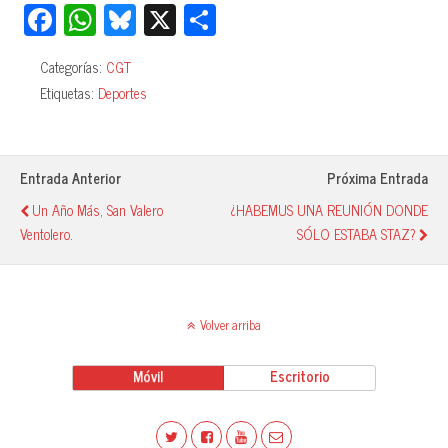
Fa
W
Bl
X
C
ce
ha
ue
o
Categorías:
CGT
bo
ts
sk
m
Etiquetas:
Deportes
ok
A
y
pa
pp
rti
r
Entrada Anterior
Próxima Entrada
Un Año Más, San Valero
¿HABEMUS UNA REUNIÓN DONDE
Ventolero.
SÓLO ESTABA STAZ?
Volver arriba
Móvil
Escritorio