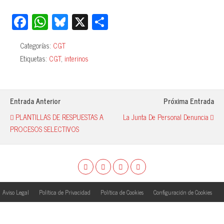
Fa
W
Bl
X
C
ce
ha
ue
o
Categorías:
CGT
bo
ts
sk
m
Etiquetas:
CGT
,
interinos
ok
A
y
pa
pp
rti
r
Entrada Anterior
Próxima Entrada
PLANTILLAS DE RESPUESTAS A
La Junta De Personal Denuncia
PROCESOS SELECTIVOS
Aviso Legal
Política de Privacidad
Política de Cookies
Configuración de Cookies