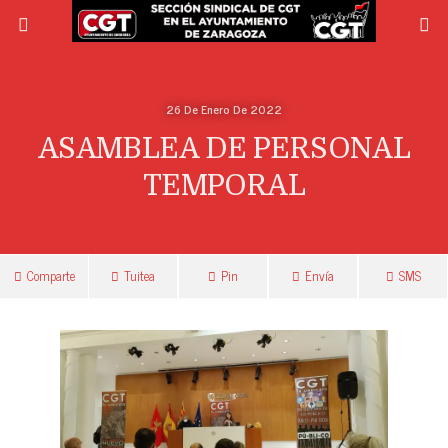
26 De Enero De 2022
ASAMBLEA DE PERSONAL
TEMPORAL
Comparte
Tuitea
Pin
Envía
SMS