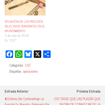
SITUACIÓN DE LOS PROCESOS
SELECTIVOS PENDIENTES EN EL
AYUNTAMIENTO
3 de julio de 2019
En «CGT»
Fa
W
Bl
X
C
ce
ha
ue
o
Categorías:
CGT
bo
ts
sk
m
Etiquetas:
oposiciones
ok
A
y
pa
pp
rti
r
Entrada Anterior
Próxima Entrada
Estreno Del Cortometraje La
CGT EXIGE QUE LAS PLAZAS QUE
Función Es Nuestra, Elaborado Por
FALTAN DE CONVOCAR DE LA