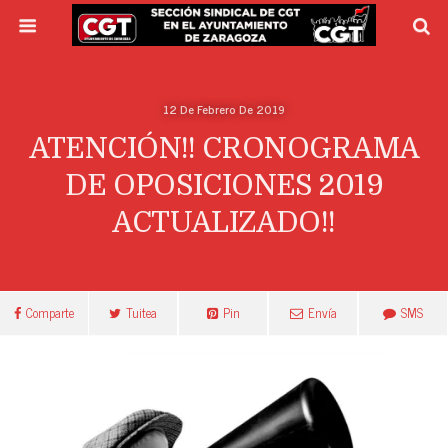
12 De Febrero De 2019
ATENCIÓN!! CRONOGRAMA
DE OPOSICIONES 2019
ACTUALIZADO!!
Comparte
Tuitea
Pin
Envía
SMS