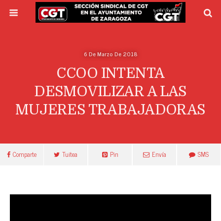
6 De Marzo De 2018
CCOO INTENTA
DESMOVILIZAR A LAS
MUJERES TRABAJADORAS
Comparte
Tuitea
Pin
Envía
SMS