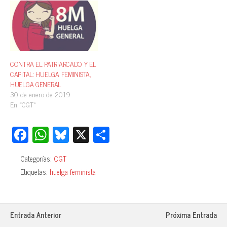
CONTRA EL PATRIARCADO Y EL
CAPITAL: HUELGA FEMINISTA,
HUELGA GENERAL
30 de enero de 2019
En «CGT»
Fa
W
Bl
X
C
ce
ha
ue
o
Categorías:
CGT
bo
ts
sk
m
Etiquetas:
huelga feminista
ok
A
y
pa
pp
rti
r
Entrada Anterior
Próxima Entrada