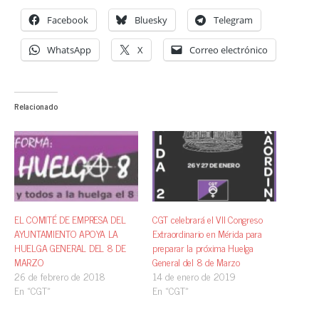
Facebook
Bluesky
Telegram
WhatsApp
X
Correo electrónico
Relacionado
EL COMITÉ DE EMPRESA DEL
CGT celebrará el VII Congreso
AYUNTAMIENTO APOYA LA
Extraordinario en Mérida para
HUELGA GENERAL DEL 8 DE
preparar la próxima Huelga
MARZO
General del 8 de Marzo
26 de febrero de 2018
14 de enero de 2019
En «CGT»
En «CGT»