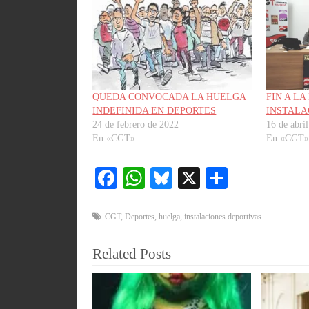
QUEDA CONVOCADA LA HUELGA
FIN A L
INDEFINIDA EN DEPORTES
INSTALA
24 de febrero de 2022
16 de abri
En «CGT»
En «CGT»
Fa
W
Bl
X
C
ce
ha
ue
o
bo
ts
sk
m
CGT
,
Deportes
,
huelga
,
instalaciones deportivas
ok
A
y
pa
Related Posts
pp
rti
r