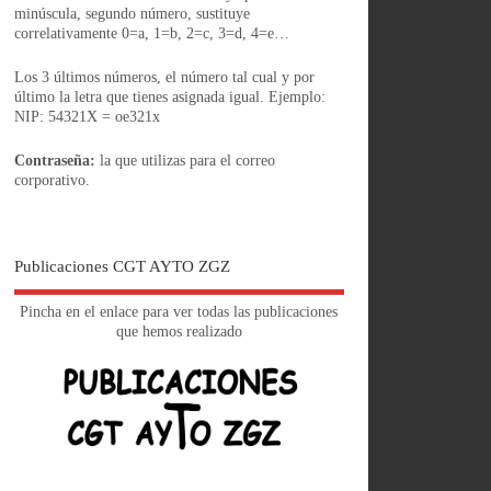
minúscula, segundo número, sustituye
correlativamente 0=a, 1=b, 2=c, 3=d, 4=e…
Los 3 últimos números, el número tal cual y por
último la letra que tienes asignada igual. Ejemplo:
NIP: 54321X = oe321x
Contraseña:
la que utilizas para el correo
corporativo.
Publicaciones CGT AYTO ZGZ
Pincha en el enlace para ver todas las publicaciones
que hemos realizado