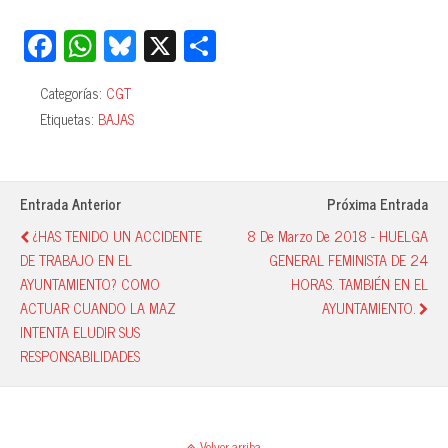
Fa
W
Bl
X
C
ce
ha
ue
o
Categorías:
CGT
bo
ts
sk
m
Etiquetas:
BAJAS
ok
A
y
pa
pp
rti
r
Entrada Anterior
Próxima Entrada
¿HAS TENIDO UN ACCIDENTE
8 De Marzo De 2018 - HUELGA
DE TRABAJO EN EL
GENERAL FEMINISTA DE 24
AYUNTAMIENTO? COMO
HORAS. TAMBIÉN EN EL
ACTUAR CUANDO LA MAZ
AYUNTAMIENTO.
INTENTA ELUDIR SUS
RESPONSABILIDADES
Volver arriba