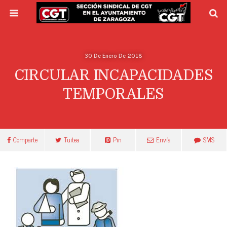
30 De Enero De 2018
CIRCULAR INCAPACIDADES
TEMPORALES
Comparte
Tuitea
Pin
Envía
SMS