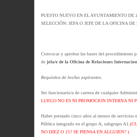
PUESTO NUEVO EN EL AYUNTAMIENTO DE
SELECCIÓN: JEFA O JEFE DE LA OFICINA
Convocar y aprobar las bases del procedimiento pa
de
jefa/e de la Oficina de Relaciones Internacio
Requisitos de los/las aspirantes.
Ser funcionario/a de carrera de cualquier Admini
LUEGO NO ES NI PROMOCION INTERNA NI 
Haber prestado cinco años al menos de servicios e
Pública integrado en el grupo A, subgrupo A1.
(C
NO DIEZ O 15? SE PIENSA EN ALGUIEN? )