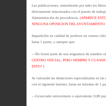
Las publicaciones, entendiendo por tales los libro
directamente relacionados con el puesto de trabaj
Administración de procedencia.
(APARECE EST
NINGUNA OPOSICION DEL AYUNTAMIENTO 
Impartición en calidad de profesor en centros ofic
hasta 1 punto, y siempre que:
—No forme parte de una asignatura de estudios of
CENTRO OFICIAL, PERO SIEMPRE Y CUAND
ESTO? )
Se valorarán las titulaciones especializadas en las
con el siguiente baremo, hasta un máximo de 1 pu
—Licenciado universitario o equivalente: 0,80 pu