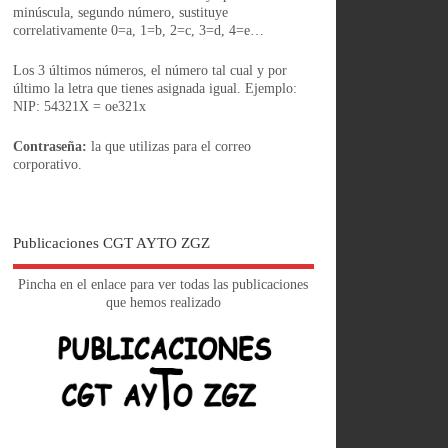
minúscula, segundo número, sustituye
correlativamente 0=a, 1=b, 2=c, 3=d, 4=e…
Los 3 últimos números, el número tal cual y por
último la letra que tienes asignada igual. Ejemplo:
NIP: 54321X = oe321x
Contraseña:
la que utilizas para el correo
corporativo.
Publicaciones CGT AYTO ZGZ
Pincha en el enlace para ver todas las publicaciones
que hemos realizado