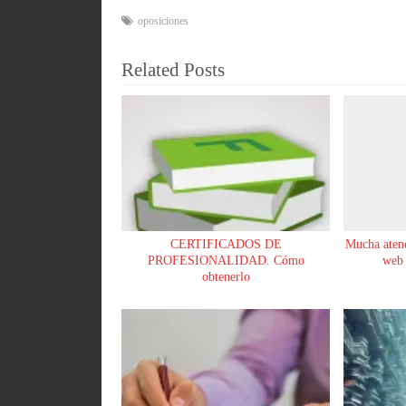
bo
ts
sk
m
oposiciones
ok
A
y
pa
Related Posts
pp
rti
r
CERTIFICADOS DE
Mucha atenc
PROFESIONALIDAD. Cómo
web 
obtenerlo