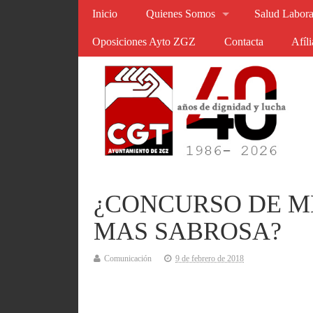
Inicio
Quienes Somos
Salud Labora
Oposiciones Ayto ZGZ
Contacta
Afíl
¿CONCURSO DE M
MAS SABROSA?
Comunicación
9 de febrero de 2018