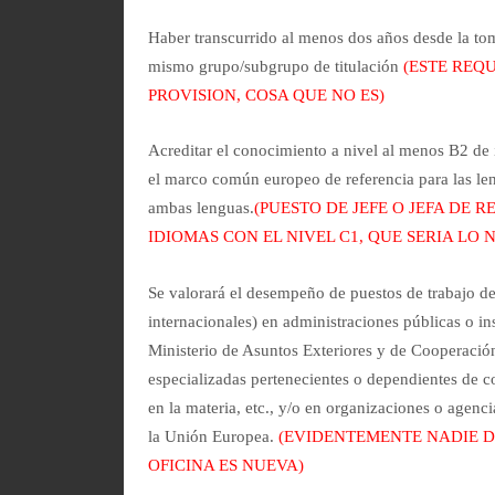
Haber transcurrido al menos dos años desde la tom
mismo grupo/subgrupo de titulación
(ESTE REQ
PROVISION, COSA QUE NO ES)
Acreditar el conocimiento a nivel al menos B2 de 
el marco común europeo de referencia para las le
ambas lenguas.
(PUESTO DE JEFE O JEFA DE 
IDIOMAS CON EL NIVEL C1, QUE SERIA LO
Se valorará el desempeño de puestos de trabajo de
internacionales) en administraciones públicas o in
Ministerio de Asuntos Exteriores y de Cooperació
especializadas pertenecientes o dependientes de 
en la materia, etc., y/o en organizaciones o agenci
la Unión Europea.
(EVIDENTEMENTE NADIE D
OFICINA ES NUEVA)