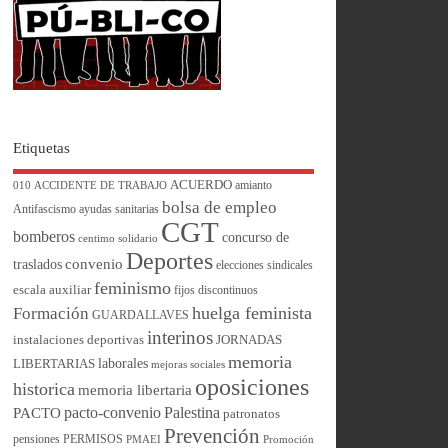
Etiquetas
ACUERDO
amianto
010
ACCIDENTE DE TRABAJO
bolsa de empleo
Antifascismo
ayudas sanitarias
CGT
bomberos
concurso de
centimo solidario
Deportes
convenio
traslados
elecciones sindicales
feminismo
escala auxiliar
fijos discontinuos
huelga feminista
Formación
GUARDALLAVES
interinos
instalaciones deportivas
JORNADAS
memoria
laborales
LIBERTARIAS
mejoras sociales
oposiciones
historica
memoria libertaria
pacto-convenio
Palestina
PACTO
patronatos
Prevención
pensiones
PERMISOS
PMAEI
Promoción