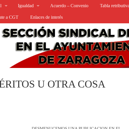
l
Igualdad
Acuerdo – Convenio
Tabla retributi
iate a CGT
Enlaces de interés
ÉRITOS U OTRA COSA
DESMENUCEMOS UNA PUBLICACION EN EL