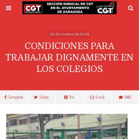
26 De Octubre De 2018
CONDICIONES PARA
TRABAJAR DIGNAMENTE EN
LOS COLEGIOS
Comparte
Tuitea
Pin
Envía
SMS