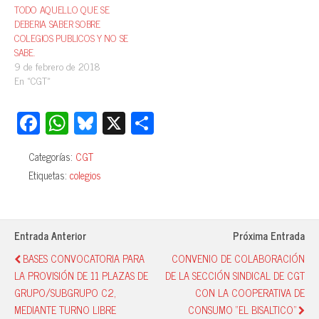
TODO AQUELLO QUE SE
DEBERIA SABER SOBRE
COLEGIOS PUBLICOS Y NO SE
SABE.
9 de febrero de 2018
En «CGT»
Fa
W
Bl
X
C
ce
ha
ue
o
Categorías:
CGT
bo
ts
sk
m
Etiquetas:
colegios
ok
A
y
pa
pp
rti
r
Entrada Anterior
Próxima Entrada
BASES CONVOCATORIA PARA
CONVENIO DE COLABORACIÓN
LA PROVISIÓN DE 11 PLAZAS DE
DE LA SECCIÓN SINDICAL DE CGT
GRUPO/SUBGRUPO C2,
CON LA COOPERATIVA DE
MEDIANTE TURNO LIBRE
CONSUMO “EL BISALTICO”