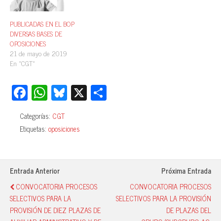
PUBLICADAS EN EL BOP
DIVERSAS BASES DE
OPOSICIONES
21 de mayo de 2019
En «CGT»
Fa
W
Bl
X
C
ce
ha
ue
o
Categorías:
CGT
bo
ts
sk
m
Etiquetas:
oposiciones
ok
A
y
pa
pp
rti
r
Entrada Anterior
Próxima Entrada
CONVOCATORIA PROCESOS
CONVOCATORIA PROCESOS
SELECTIVOS PARA LA
SELECTIVOS PARA LA PROVISIÓN
PROVISIÓN DE DIEZ PLAZAS DE
DE PLAZAS DEL