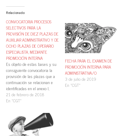
Relacionado
CONVOCATORIA PROCESOS
SELECTIVOS PARA LA
PROVISIÓN DE DIEZ PLAZAS DE
AUXILIAR ADMINISTRATIVO Y DE
OCHO PLAZAS DE OPERARIO
ESPECIALISTA, MEDIANTE
PROMOCIÓN INTERNA
FECHA PARA EL EXAMEN DE
Es objeto de estas bases y su
PROMOCIÓN INTERNA PARA
consiguiente convocatoria la
ADMINISTRATIVA/O
provisión de las plazas que a
3 de julio de 2019
continuación se relacionan e
En «CGT»
identificadas en el anexo I,
mediante acceso por el turno
21 de febrero de 2018
de promoción interna,
En «CGT»
pertenecientes a la plantilla de
funcionarios. Escala de
Administración general: —Diez
plazas de auxiliar
administrativo. Escala de…