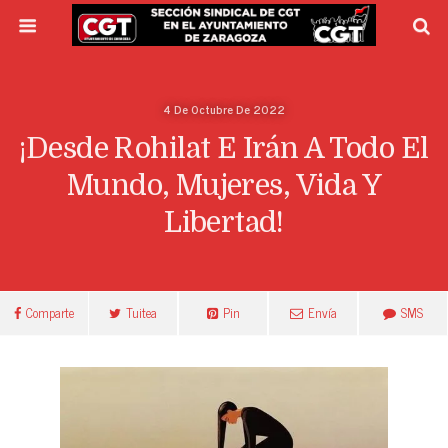
4 De Octubre De 2022
¡Desde Rohilat E Irán A Todo El
Mundo, Mujeres, Vida Y
Libertad!
Comparte
Tuitea
Pin
Envía
SMS