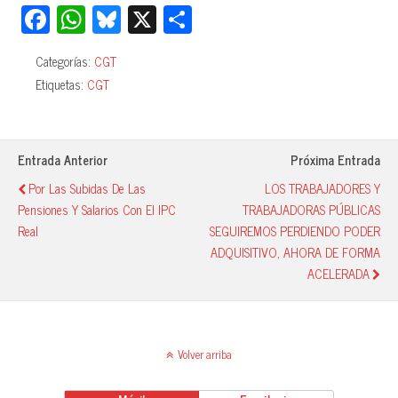
Fa
W
Bl
X
C
ce
ha
ue
o
Categorías:
CGT
bo
ts
sk
m
Etiquetas:
CGT
ok
A
y
pa
pp
rti
r
Entrada Anterior
Próxima Entrada
Por Las Subidas De Las
LOS TRABAJADORES Y
Pensiones Y Salarios Con El IPC
TRABAJADORAS PÚBLICAS
Real
SEGUIREMOS PERDIENDO PODER
ADQUISITIVO, AHORA DE FORMA
ACELERADA
Volver arriba