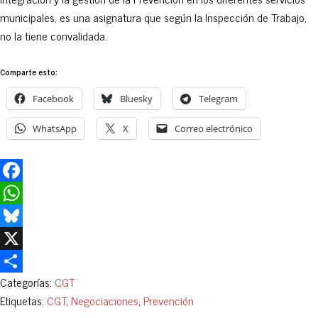
municipales, es una asignatura que según la Inspección de Trabajo,
no la tiene convalidada.
Comparte esto:
Facebook
Bluesky
Telegram
WhatsApp
X
Correo electrónico
Facebook
WhatsApp
Bluesky
X
Categorías:
CGT
Compartir
Etiquetas:
CGT
,
Negociaciones
,
Prevención