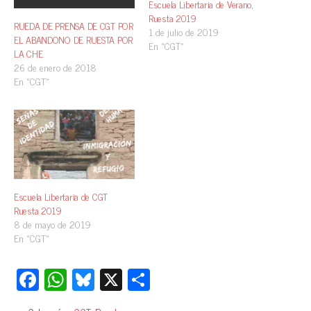
Escuela Libertaria de Verano,
Ruesta 2019
RUEDA DE PRENSA DE CGT POR
1 de julio de 2019
EL ABANDONO DE RUESTA POR
En «CGT»
LA CHE
26 de enero de 2018
En «CGT»
Escuela Libertaria de CGT
Ruesta 2019
8 de mayo de 2019
En «CGT»
Fa
W
Bl
X
C
ce
ha
ue
o