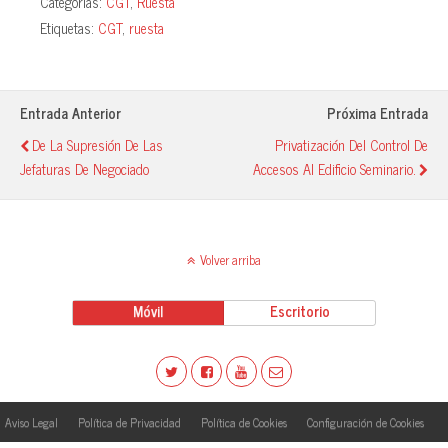
Categorías:
CGT
,
Ruesta
bo
ts
sk
m
Etiquetas:
CGT
,
ruesta
ok
A
y
pa
pp
rti
r
Entrada Anterior
Próxima Entrada
De La Supresión De Las
Privatización Del Control De
Jefaturas De Negociado
Accesos Al Edificio Seminario.
Volver arriba
Móvil
Escritorio
Aviso Legal
Política de Privacidad
Política de Cookies
Configuración de Cookies