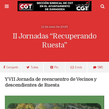
11 De Junio De 2025
II Jornadas “Recuperando
Ruesta”
Comparte
Tuitea
Pin
Envía
SMS
Y VII Jornada de reencuentro de Vecinos y
descendientes de Ruesta