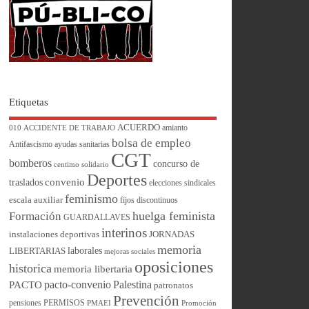
Etiquetas
ACUERDO
amianto
010
ACCIDENTE DE TRABAJO
bolsa de empleo
Antifascismo
ayudas sanitarias
CGT
bomberos
concurso de
centimo solidario
Deportes
convenio
traslados
elecciones sindicales
feminismo
escala auxiliar
fijos discontinuos
huelga feminista
Formación
GUARDALLAVES
interinos
instalaciones deportivas
JORNADAS
memoria
laborales
LIBERTARIAS
mejoras sociales
oposiciones
historica
memoria libertaria
pacto-convenio
Palestina
PACTO
patronatos
Prevención
pensiones
PERMISOS
PMAEI
Promoción