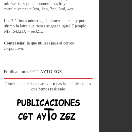
minúscula, segundo número, sustituye
correlativamente 0=a, 1=b, 2=c, 3=d, 4=e…
Los 3 últimos números, el número tal cual y por
último la letra que tienes asignada igual. Ejemplo:
NIP: 54321X = oe321x
Contraseña:
la que utilizas para el correo
corporativo.
Publicaciones CGT AYTO ZGZ
Pincha en el enlace para ver todas las publicaciones
que hemos realizado