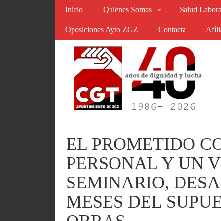
Inicio
Quienes Somos
Salud Labora
Oposiciones Ayto ZGZ
Contacta
Afíl
EL PROMETIDO C
PERSONAL Y UN V
SEMINARIO, DESA
MESES DEL SUPU