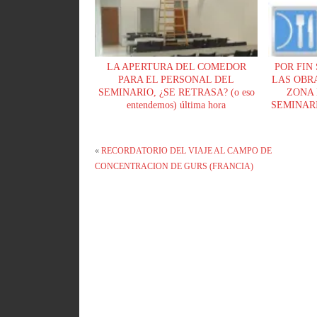
LA APERTURA DEL COMEDOR
POR FIN
PARA EL PERSONAL DEL
LAS OBR
SEMINARIO, ¿SE RETRASA? (o eso
ZONA 
entendemos) última hora
SEMINARI
¡¡solucionado!!
ATENDI
«
RECORDATORIO DEL VIAJE AL CAMPO DE
CONCENTRACION DE GURS (FRANCIA)