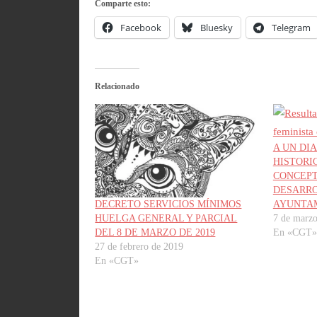
Comparte esto:
Facebook
Bluesky
Telegram
Relacionado
A UN DI
HISTORI
CONCEPT
DESARRO
AYUNTA
DECRETO SERVICIOS MÍNIMOS
7 de marz
HUELGA GENERAL Y PARCIAL
En «CGT»
DEL 8 DE MARZO DE 2019
27 de febrero de 2019
En «CGT»