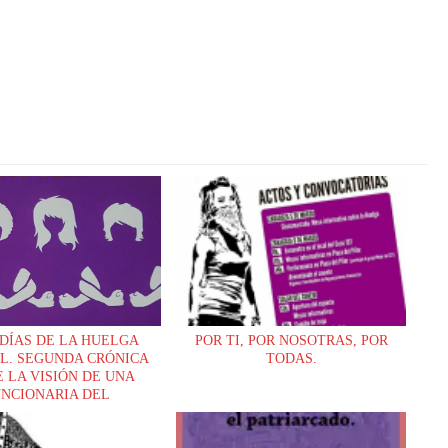
 DÍAS DE LA HUELGA
POR TI, POR NOSOTRAS, POR
L. SEGUNDA CRÓNICA
TODAS.
 LA VISIÓN DE UNA
NCIONARIA DEL
YUNTAMIENTO.