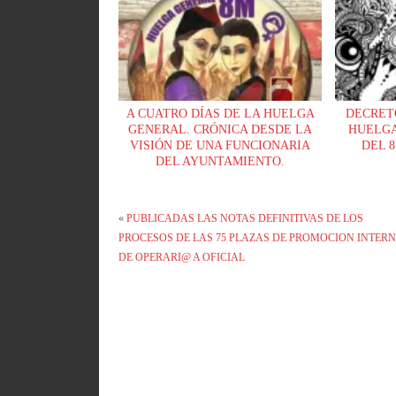
A CUATRO DÍAS DE LA HUELGA
DECRET
GENERAL. CRÓNICA DESDE LA
HUELGA
VISIÓN DE UNA FUNCIONARIA
DEL 8
DEL AYUNTAMIENTO.
«
PUBLICADAS LAS NOTAS DEFINITIVAS DE LOS
PROCESOS DE LAS 75 PLAZAS DE PROMOCION INTER
DE OPERARI@ A OFICIAL