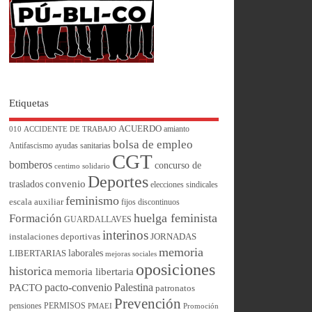
Etiquetas
ACUERDO
amianto
010
ACCIDENTE DE TRABAJO
bolsa de empleo
Antifascismo
ayudas sanitarias
CGT
bomberos
concurso de
centimo solidario
Deportes
convenio
traslados
elecciones sindicales
feminismo
escala auxiliar
fijos discontinuos
huelga feminista
Formación
GUARDALLAVES
interinos
instalaciones deportivas
JORNADAS
memoria
laborales
LIBERTARIAS
mejoras sociales
oposiciones
historica
memoria libertaria
pacto-convenio
Palestina
PACTO
patronatos
Prevención
pensiones
PERMISOS
PMAEI
Promoción