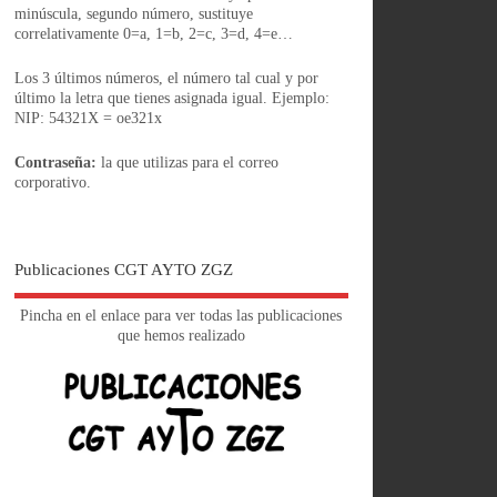
minúscula, segundo número, sustituye
correlativamente 0=a, 1=b, 2=c, 3=d, 4=e…
Los 3 últimos números, el número tal cual y por
último la letra que tienes asignada igual. Ejemplo:
NIP: 54321X = oe321x
Contraseña:
la que utilizas para el correo
corporativo.
Publicaciones CGT AYTO ZGZ
Pincha en el enlace para ver todas las publicaciones
que hemos realizado