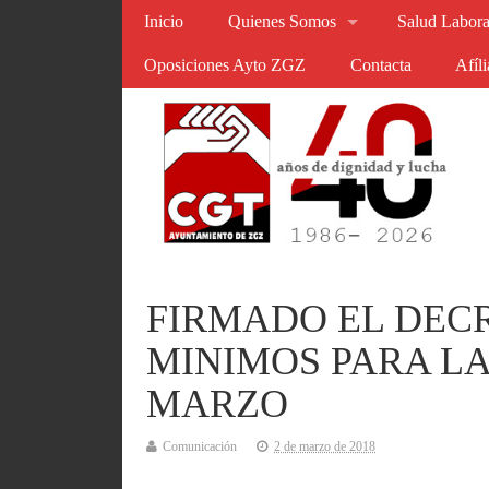
Inicio
Quienes Somos
Salud Labora
Oposiciones Ayto ZGZ
Contacta
Afíl
FIRMADO EL DECR
MINIMOS PARA LA
MARZO
Comunicación
2 de marzo de 2018