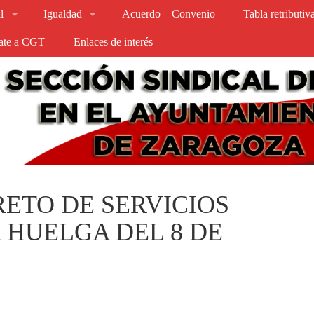
l
Igualdad
Acuerdo – Convenio
Tabla retributi
iate a CGT
Enlaces de interés
ETO DE SERVICIOS
 HUELGA DEL 8 DE