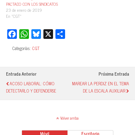
PACTADO CON LOS SINDICATOS
23 de enero de 2019
En «CGT»
Fa
W
Bl
X
C
ce
ha
ue
o
Categorías:
CGT
bo
ts
sk
m
ok
A
y
pa
pp
rti
Entrada Anterior
Próxima Entrada
r
ACOSO LABORAL: CÓMO
MAREAR LA PERDIZ EN EL TEMA
DETECTARLO Y DEFENDERSE
DE LA ESCALA AUXILIAR
Volver arriba
Móvil
Escritorio