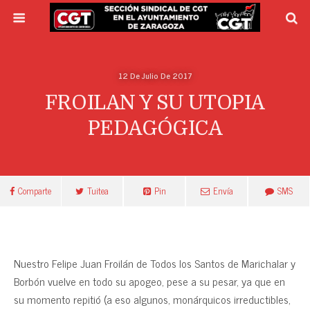
12 De Julio De 2017
FROILAN Y SU UTOPIA
PEDAGÓGICA
Comparte
Tuitea
Pin
Envía
SMS
Nuestro Felipe Juan Froilán de Todos los Santos de Marichalar y
Borbón vuelve en todo su apogeo, pese a su pesar, ya que en
su momento repitió (a eso algunos, monárquicos irreductibles,