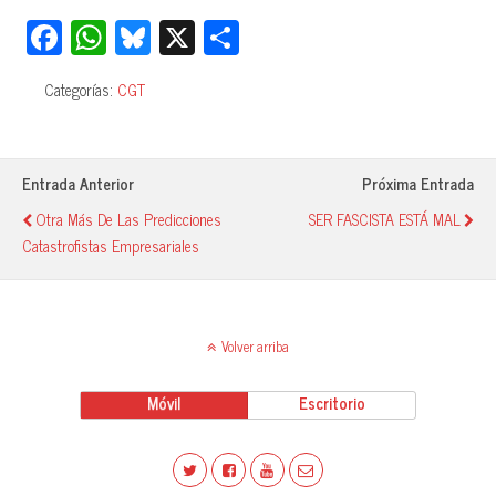
Fa
W
Bl
X
C
ce
ha
ue
o
Categorías:
CGT
bo
ts
sk
m
ok
A
y
pa
pp
rti
Entrada Anterior
Próxima Entrada
r
Otra Más De Las Predicciones
SER FASCISTA ESTÁ MAL
Catastrofistas Empresariales
Volver arriba
Móvil
Escritorio