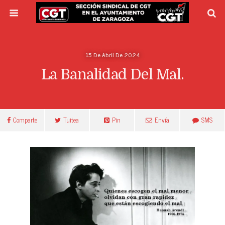
15 De Abril De 2024
La Banalidad Del Mal.
Comparte
Tuitea
Pin
Envía
SMS