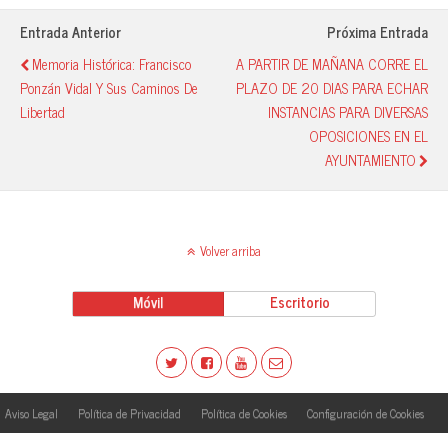
pp
rti
r
Entrada Anterior
Próxima Entrada
Memoria Histórica: Francisco
A PARTIR DE MAÑANA CORRE EL
Ponzán Vidal Y Sus Caminos De
PLAZO DE 20 DIAS PARA ECHAR
Libertad
INSTANCIAS PARA DIVERSAS
OPOSICIONES EN EL
AYUNTAMIENTO
Volver arriba
Móvil
Escritorio
Aviso Legal
Política de Privacidad
Política de Cookies
Configuración de Cookies