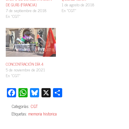
DE GURS (FRANCIA)
1 de agosto de 2018
7 de septiembre de 2018
En «CGT»
En «CGT»
CONCENTRACIÓN DÍA 4
5 de noviembre de 2021
En «CGT»
Fa
W
Bl
X
C
ce
ha
ue
o
Categorías:
CGT
bo
ts
sk
m
Etiquetas:
memoria historica
ok
A
y
pa