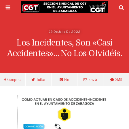
19 De Julio De 2022
Los Incidentes, Son «casi
Accidentes»… No Los Olvidéis.
Comparte
Tuitea
Pin
Envía
SMS