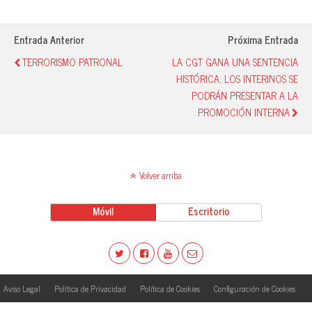
ok
A
y
pa
pp
rti
Entrada Anterior
Próxima Entrada
r
TERRORISMO PATRONAL
LA CGT GANA UNA SENTENCIA
HISTÓRICA. LOS INTERINOS SE
PODRÁN PRESENTAR A LA
PROMOCIÓN INTERNA
Volver arriba
Móvil
Escritorio
Aviso Legal
Política de Privacidad
Política de Cookies
Configuración de Cookies