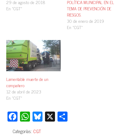
29 de agosto de 2018
POLÍTICA MUNICIPAL EN EL
En «CGT»
TEMA DE PREVENCIÓN DE
RIESGOS.
30 de enero de 2019
En «CGT»
Lamentable muerte de un
compañero
12 de abril de 2023
En «CGT»
Fa
W
Bl
X
C
ce
ha
ue
o
Categorías:
CGT
bo
ts
sk
m