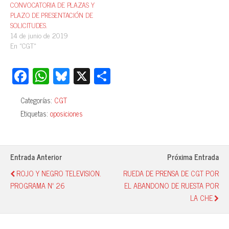
CONVOCATORIA DE PLAZAS Y
PLAZO DE PRESENTACIÓN DE
SOLICITUDES.
14 de junio de 2019
En «CGT»
Fa
W
Bl
X
C
ce
ha
ue
o
Categorías:
CGT
bo
ts
sk
m
Etiquetas:
oposiciones
ok
A
y
pa
pp
rti
r
Entrada Anterior
Próxima Entrada
ROJO Y NEGRO TELEVISION.
RUEDA DE PRENSA DE CGT POR
PROGRAMA Nº 26
EL ABANDONO DE RUESTA POR
LA CHE