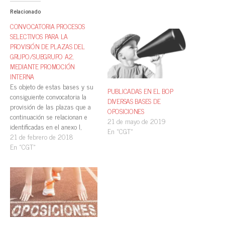
Relacionado
CONVOCATORIA PROCESOS
SELECTIVOS PARA LA
PROVISIÓN DE PLAZAS DEL
GRUPO/SUBGRUPO A2,
MEDIANTE PROMOCIÓN
INTERNA
Es objeto de estas bases y su
PUBLICADAS EN EL BOP
consiguiente convocatoria la
DIVERSAS BASES DE
provisión de las plazas que a
OPOSICIONES
continuación se relacionan e
21 de mayo de 2019
identificadas en el anexo I,
En «CGT»
mediante acceso por el turno
21 de febrero de 2018
de promoción interna,
En «CGT»
pertenecientes a la plantilla de
funcionarios y clasificadas en el
grupo/subgrupo A2. Escala de
Administración especial: —
Dos…