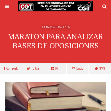
24 De Enero De 2018
MARATON PARA ANALIZAR
BASES DE OPOSICIONES
Comparte
Tuitea
Pin
Envía
SMS