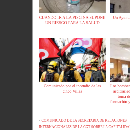
CUANDO IR A LA PISCINA SUPONE
Un Ayunta
UN RIESGO PARA LA SALUD
Comunicado por el incendio de las
Los bomber
cinco Villas
arbitrarie
toma de
formación y 
«
COMUNICADO DE LA SECRETARIA DE RELACIONES
INTERNACIONALES DE LA CGT SOBRE LA CAPITALID