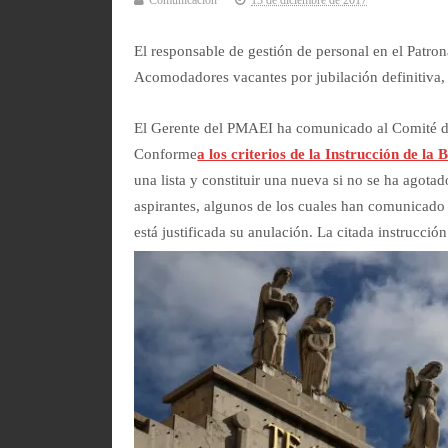
Comunicación
13 de diciembre de 2017
El responsable de gestión de personal en el Patro
Acomodadores vacantes por jubilación definitiva, 
El Gerente del PMAEI ha comunicado al Comité de 
Conforme
a los criterios de la Instrucción de 
una lista y constituir una nueva si no se ha agotad
aspirantes, algunos de los cuales han comunicado d
está justificada su anulación. La citada instrucción