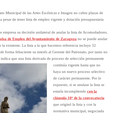
nato Municipal de las Artes Escénicas e Imagen no cubre plazas de
a pesar de tener lista de empleo vigente y dotación presupuestaria
empresa su decisión unilateral de anular la lista de Acomodadores.
la Bolsa de Empleo del Ayuntamiento de Zaragoza
no se puede anular
o la existente. La lista a la que hacemos referencia incluye 32
e forma fehaciente su interés al Gerente del Patronato, por tanto no
 indica q
ue una lista derivada de proceso de selección permanente
continúa vigente hasta que no
haya un nuevo proceso selectivo
de carácter permanente. Por lo
expuesto, si se anulase la lista se
estaría incumpliendo
con la
cláusula 10ª de la convocatoria
que originó la lista y con la
normativa municipal, negociada