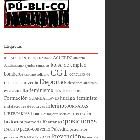
Etiquetas
ACUERDO
amianto
010
ACCIDENTE DE TRABAJO
bolsa de empleo
Antifascismo
ayudas sanitarias
CGT
bomberos
concurso de
centimo solidario
Deportes
convenio
traslados
elecciones sindicales
feminismo
escala auxiliar
fijos discontinuos
huelga feminista
Formación
GUARDALLAVES
interinos
instalaciones deportivas
JORNADAS
memoria
laborales
LIBERTARIAS
mejoras sociales
oposiciones
historica
memoria libertaria
pacto-convenio
Palestina
PACTO
patronatos
Prevención
pensiones
PERMISOS
PMAEI
Promoción