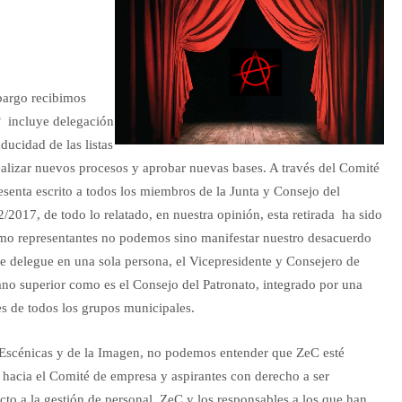
mbargo recibimos
º incluye delegación
ducidad de las listas
realizar nuevos procesos y aprobar nuevas bases. A través del Comité
senta escrito a todos los miembros de la Junta y Consejo del
2/2017, de todo lo relatado, en nuestra opinión, esta retirada ha sido
Como representantes no podemos sino manifestar nuestro desacuerdo
se delegue en una sola persona, el Vicepresidente y Consejero de
ano superior como es el Consejo del Patronato, integrado por una
s de todos los grupos municipales.
s Escénicas y de la Imagen, no podemos entender que ZeC esté
o hacia el Comité de empresa y aspirantes con derecho a ser
o a la gestión de personal, ZeC y los responsables a los que han