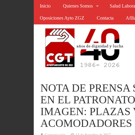
Inicio
Quienes Somos
Salud Labora
Oposiciones Ayto ZGZ
Contacta
Afíl
NOTA DE PRENSA 
EN EL PATRONATO
IMAGEN: PLAZAS
ACOMODADORES 