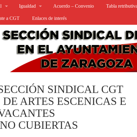
l
Igualdad
Acuerdo – Convenio
Tabla retributi
iate a CGT
Enlaces de interés
SECCIÓN SINDICAL CGT
 DE ARTES ESCENICAS E
 VACANTES
NO CUBIERTAS