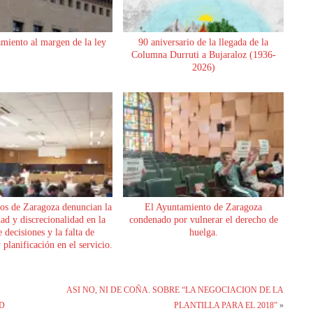
miento al margen de la ley
90 aniversario de la llegada de la
Columna Durruti a Bujaraloz (1936-
2026)
os de Zaragoza denuncian la
El Ayuntamiento de Zaragoza
dad y discrecionalidad en la
condenado por vulnerar el derecho de
 decisiones y la falta de
huelga.
planificación en el servicio.
ASI NO, NI DE COÑA. SOBRE “LA NEGOCIACION DE LA
AD
PLANTILLA PARA EL 2018”
»