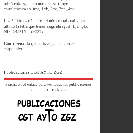
minúscula, segundo número, sustituye
correlativamente 0=a, 1=b, 2=c, 3=d, 4=e…
Los 3 últimos números, el número tal cual y por
último la letra que tienes asignada igual. Ejemplo:
NIP: 54321X = oe321x
Contraseña:
la que utilizas para el correo
corporativo.
Publicaciones CGT AYTO ZGZ
Pincha en el enlace para ver todas las publicaciones
que hemos realizado