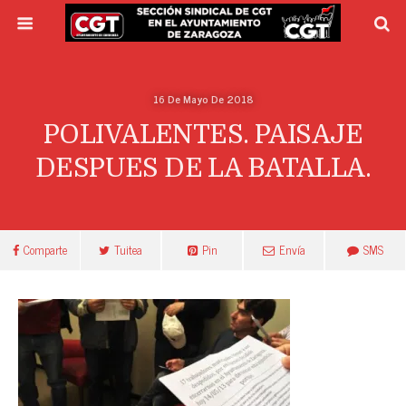
16 De Mayo De 2018
POLIVALENTES. PAISAJE
DESPUES DE LA BATALLA.
Comparte
Tuitea
Pin
Envía
SMS