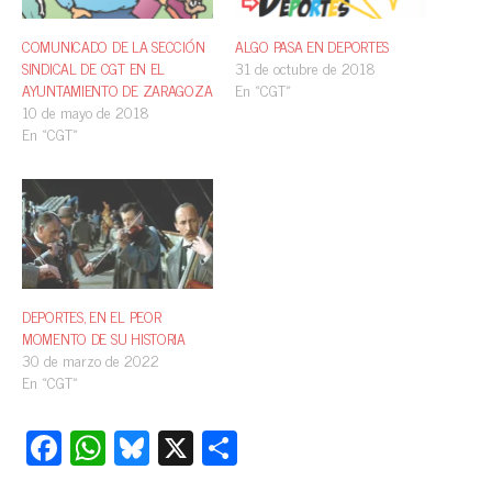
COMUNICADO DE LA SECCIÓN
ALGO PASA EN DEPORTES
SINDICAL DE CGT EN EL
31 de octubre de 2018
AYUNTAMIENTO DE ZARAGOZA
En «CGT»
10 de mayo de 2018
En «CGT»
DEPORTES, EN EL PEOR
MOMENTO DE SU HISTORIA
30 de marzo de 2022
En «CGT»
Fa
W
Bl
X
C
ce
ha
ue
o