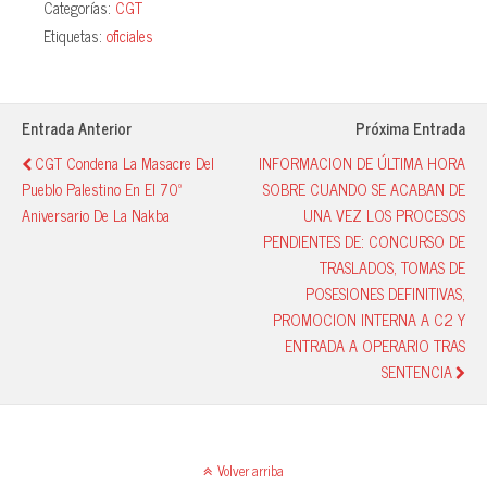
Categorías:
CGT
bo
ts
sk
m
Etiquetas:
oficiales
ok
A
y
pa
pp
rti
r
Entrada Anterior
Próxima Entrada
CGT Condena La Masacre Del
INFORMACION DE ÚLTIMA HORA
Pueblo Palestino En El 70º
SOBRE CUANDO SE ACABAN DE
Aniversario De La Nakba
UNA VEZ LOS PROCESOS
PENDIENTES DE: CONCURSO DE
TRASLADOS, TOMAS DE
POSESIONES DEFINITIVAS,
PROMOCION INTERNA A C2 Y
ENTRADA A OPERARIO TRAS
SENTENCIA
Volver arriba