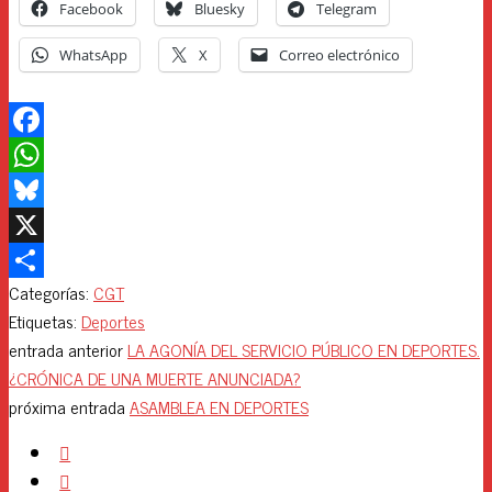
Facebook
Bluesky
Telegram
WhatsApp
X
Correo electrónico
Facebook
WhatsApp
Bluesky
X
Categorías:
CGT
Compartir
Etiquetas:
Deportes
entrada anterior
LA AGONÍA DEL SERVICIO PÚBLICO EN DEPORTES.
¿CRÓNICA DE UNA MUERTE ANUNCIADA?
próxima entrada
ASAMBLEA EN DEPORTES