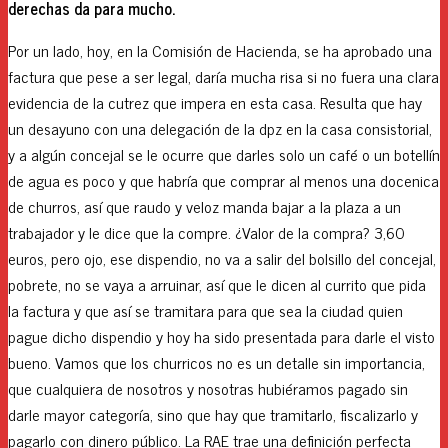
derechas da para mucho.
Por un lado, hoy, en la Comisión de Hacienda, se ha aprobado una
factura que pese a ser legal, daría mucha risa si no fuera una clara
evidencia de la cutrez que impera en esta casa. Resulta que hay
un desayuno con una delegación de la dpz en la casa consistorial,
y a algún concejal se le ocurre que darles solo un café o un botellín
de agua es poco y que habría que comprar al menos una docenica
de churros, así que raudo y veloz manda bajar a la plaza a un
trabajador y le dice que la compre. ¿Valor de la compra? 3,60
euros, pero ojo, ese dispendio, no va a salir del bolsillo del concejal,
pobrete, no se vaya a arruinar, así que le dicen al currito que pida
la factura y que así se tramitara para que sea la ciudad quien
pague dicho dispendio y hoy ha sido presentada para darle el visto
bueno. Vamos que los churricos no es un detalle sin importancia,
que cualquiera de nosotros y nosotras hubiéramos pagado sin
darle mayor categoría, sino que hay que tramitarlo, fiscalizarlo y
pagarlo con dinero público. La RAE trae una definición perfecta