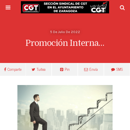
5 De Julio De 2022
Promoción Interna…
Comparte
Tuitea
Pin
Envía
SMS