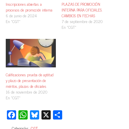
Inscripciones abiertas a
PLAZAS DE PROMOCIÓN
procesos de promoción interna
INTERNA PARA OFICIALES.
6 de junio de 2024
CAMBIOS EN FECHAS
En «CGT»
7 de septiembre de 2020
En «CGT»
Calificaciones prueba de aptitud
y plazo de presentación de
méritos, plazas de oficiales
16 de noviembre de 2020
En «CGT»
Fa
W
Bl
X
C
ce
ha
ue
o
Categorías:
CGT