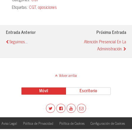
bo
ts
sk
m
Etiquetas:
CGT
,
oposiciones
ok
A
y
pa
pp
rti
r
Entrada Anterior
Próxima Entrada
Seguimos...
Atención Presencial En La
Administración.
Volver arriba
Móvil
Escritorio
Aviso Legal
Política de Privacidad
Política de Cookies
Configuración de Cookies