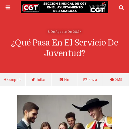
8 De Agosto De 2024
¿Qué Pasa En El Servicio De
Juventud?
Comparte
Tuitea
Pin
Envía
SMS