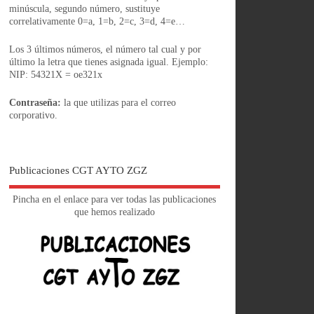
minúscula, segundo número, sustituye
correlativamente 0=a, 1=b, 2=c, 3=d, 4=e…
Los 3 últimos números, el número tal cual y por
último la letra que tienes asignada igual. Ejemplo:
NIP: 54321X = oe321x
Contraseña:
la que utilizas para el correo
corporativo.
Publicaciones CGT AYTO ZGZ
Pincha en el enlace para ver todas las publicaciones
que hemos realizado