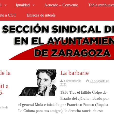
l
Igualdad
Acuerdo – Convenio
Tabla retributi
iate a CGT
Enlaces de interés
de la
La barbarie
Comunicación
18 de agosto de
ti a
2025
6-
1936 Tras el fallido Golpe de
Estado del ejército, ideado por
el general Mola e iniciado por Francisco Franco (Paquita
julio de
La Culona para sus amigos), la derecha rancia de este