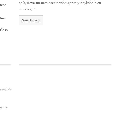
país, lleva un mes asesinando gente y dejándola en
rueso
cunetas,…
aza
Sigue leyendo
e
 Casa
agosto de
8
mente