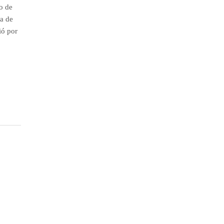
ro de
a de
ió por