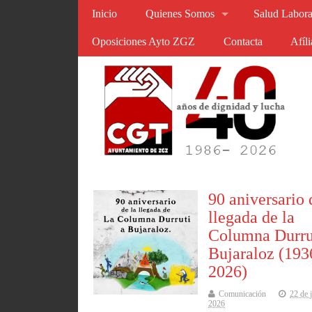
Inicio
Quienes Somos
Salud Labora
Oposiciones Ayto ZGZ
Contacta
Afíl
90 aniversario 
llegada de la
Columna Durru
Bujaraloz (193
2026)
Comunicación
22 de 
2026