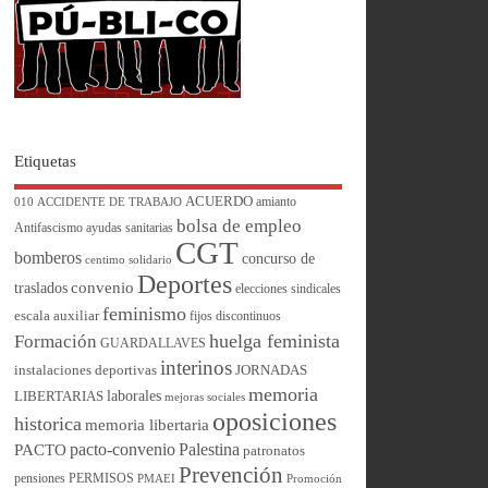
Etiquetas
ACUERDO
amianto
010
ACCIDENTE DE TRABAJO
bolsa de empleo
Antifascismo
ayudas sanitarias
CGT
bomberos
concurso de
centimo solidario
Deportes
convenio
traslados
elecciones sindicales
feminismo
escala auxiliar
fijos discontinuos
huelga feminista
Formación
GUARDALLAVES
interinos
instalaciones deportivas
JORNADAS
memoria
laborales
LIBERTARIAS
mejoras sociales
oposiciones
historica
memoria libertaria
pacto-convenio
Palestina
PACTO
patronatos
Prevención
pensiones
PERMISOS
PMAEI
Promoción