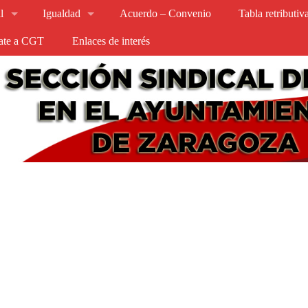
l
Igualdad
Acuerdo – Convenio
Tabla retributi
iate a CGT
Enlaces de interés