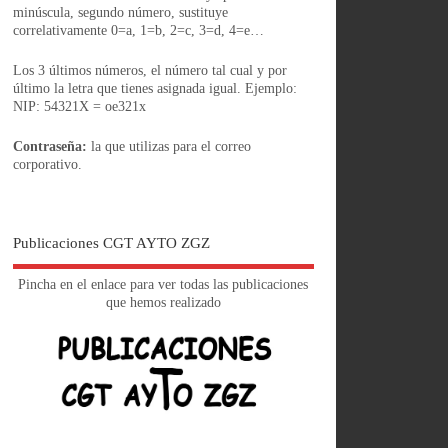
minúscula, segundo número, sustituye
correlativamente 0=a, 1=b, 2=c, 3=d, 4=e…
Los 3 últimos números, el número tal cual y por
último la letra que tienes asignada igual. Ejemplo:
NIP: 54321X = oe321x
Contraseña:
la que utilizas para el correo
corporativo.
Publicaciones CGT AYTO ZGZ
Pincha en el enlace para ver todas las publicaciones
que hemos realizado