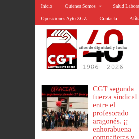
Inicio
Quienes Somos
Salud Labora
Oposiciones Ayto ZGZ
Contacta
Afíl
CGT segunda
fuerza sindical
entre el
profesorado
aragonés. ¡¡
enhorabuena
compañeras y