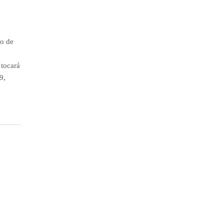
to de
 tocará
9,