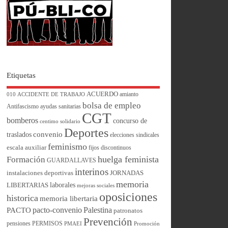
Etiquetas
ACUERDO
amianto
010
ACCIDENTE DE TRABAJO
bolsa de empleo
Antifascismo
ayudas sanitarias
CGT
bomberos
concurso de
centimo solidario
Deportes
convenio
traslados
elecciones sindicales
feminismo
escala auxiliar
fijos discontinuos
huelga feminista
Formación
GUARDALLAVES
interinos
instalaciones deportivas
JORNADAS
memoria
laborales
LIBERTARIAS
mejoras sociales
oposiciones
historica
memoria libertaria
pacto-convenio
Palestina
PACTO
patronatos
Prevención
pensiones
PERMISOS
PMAEI
Promoción