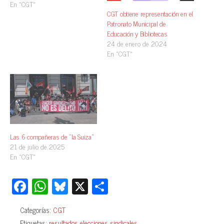
En «CGT»
CGT obtiene representación en el
Patronato Municipal de
Educación y Bibliotecas
24 de enero de 2024
En «CGT»
Las 6 compañeras de “la Suiza”
21 de julio de 2025
En «CGT»
Fa
W
Bl
X
C
ce
ha
ue
o
Categorías:
CGT
bo
ts
sk
m
Etiquetas:
resultados elecciones sindicales