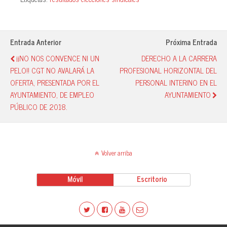
ok
A
y
pa
pp
rti
r
Entrada Anterior
Próxima Entrada
¡¡NO NOS CONVENCE NI UN
DERECHO A LA CARRERA
PELO!! CGT NO AVALARÁ LA
PROFESIONAL HORIZONTAL DEL
OFERTA, PRESENTADA POR EL
PERSONAL INTERINO EN EL
AYUNTAMIENTO, DE EMPLEO
AYUNTAMIENTO
PÚBLICO DE 2018.
Volver arriba
Móvil
Escritorio