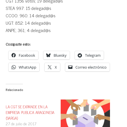
CGT 1356 votos; 19 delegad@s
STEA 997: 15 delegad@s
CCOO: 960: 14 delegad@s
UGT: 852: 14 delegad@s
ANPE; 361; 4 delegad@s
Comparte esto:
Facebook
Bluesky
Telegram
WhatsApp
X
Correo electrónico
Relacionado
LA CGT SE EXPANDE EN LA
EMPRESA PUBLICA ARAGONESA
(SARGA)
27 de julio de 2017