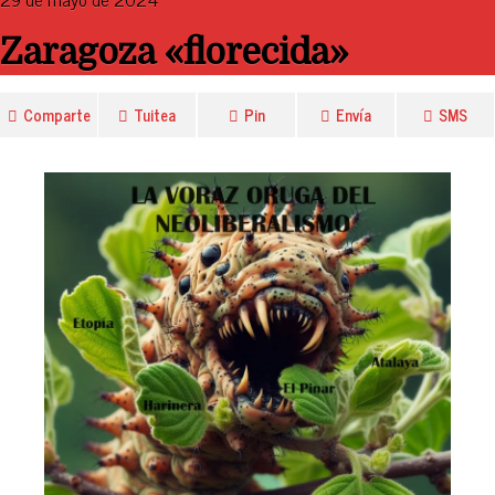
Zaragoza «florecida»
Comparte
Tuitea
Pin
Envía
SMS