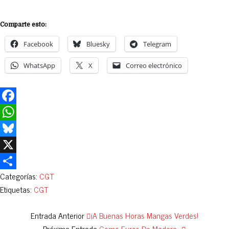
Comparte esto:
Facebook
Bluesky
Telegram
WhatsApp
X
Correo electrónico
Facebook
WhatsApp
Bluesky
X
Categorías:
CGT
Compartir
Etiquetas:
CGT
Entrada Anterior
¡A Buenas Horas Mangas Verdes!
Próxima Entrada
Como Euros De Madera...