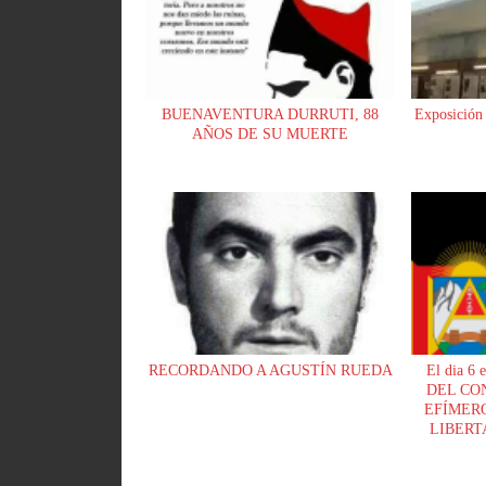
BUENAVENTURA DURRUTI, 88
Exposición 
AÑOS DE SU MUERTE
RECORDANDO A AGUSTÍN RUEDA
El dia 6 
DEL CO
EFÍMERO
LIBERT