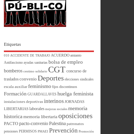
Etiquetas
ACUERDO
amianto
010
ACCIDENTE DE TRABAJO
bolsa de empleo
Antifascismo
ayudas sanitarias
CGT
bomberos
concurso de
centimo solidario
Deportes
convenio
traslados
elecciones sindicales
feminismo
escala auxiliar
fijos discontinuos
huelga feminista
Formación
GUARDALLAVES
interinos
instalaciones deportivas
JORNADAS
memoria
laborales
LIBERTARIAS
mejoras sociales
oposiciones
historica
memoria libertaria
pacto-convenio
Palestina
PACTO
patronatos
Prevención
pensiones
PERMISOS
PMAEI
Promoción