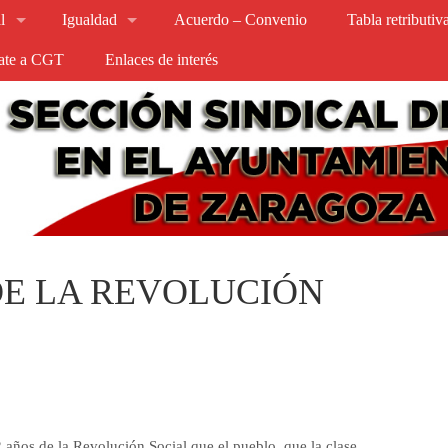
l
Igualdad
Acuerdo – Convenio
Tabla retributi
iate a CGT
Enlaces de interés
 DE LA REVOLUCIÓN
años de la Revolución Social que el pueblo, que la clase