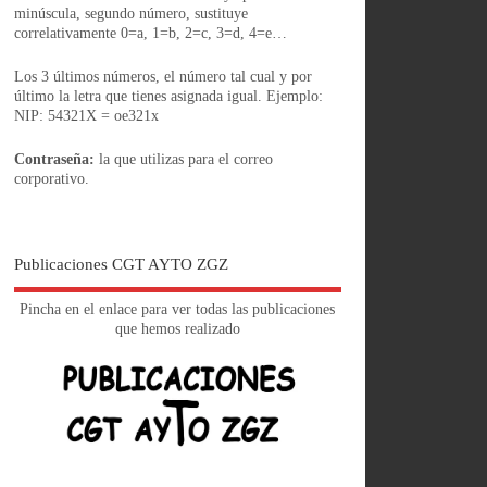
minúscula, segundo número, sustituye
correlativamente 0=a, 1=b, 2=c, 3=d, 4=e…
Los 3 últimos números, el número tal cual y por
último la letra que tienes asignada igual. Ejemplo:
NIP: 54321X = oe321x
Contraseña:
la que utilizas para el correo
corporativo.
Publicaciones CGT AYTO ZGZ
Pincha en el enlace para ver todas las publicaciones
que hemos realizado