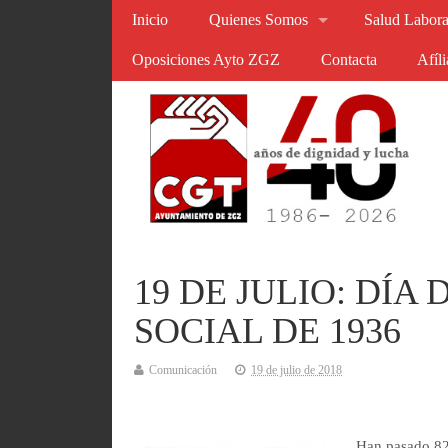
Inicio
Quienes Somos
Salud Labora
Oposiciones Ayto ZGZ
Contacta
Afíl
19 DE JULIO: DÍA
SOCIAL DE 1936
Comunicación
19 de julio de 2018
Han pasado 82 