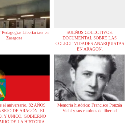
‘Pedagogías Libertarias» en
SUEÑOS COLECTIVOS.
Zaragoza
DOCUMENTAL SOBRE LAS
COLECTIVIDADES ANARQUISTAS
EN ARAGON.
es el aniversario. 82 AÑOS
Memoria histórica: Francisco Ponzán
NSEJO DE ARAGÓN: EL
Vidal y sus caminos de libertad
, Y ÚNICO, GOBIERNO
ARIO DE LA HISTORIA