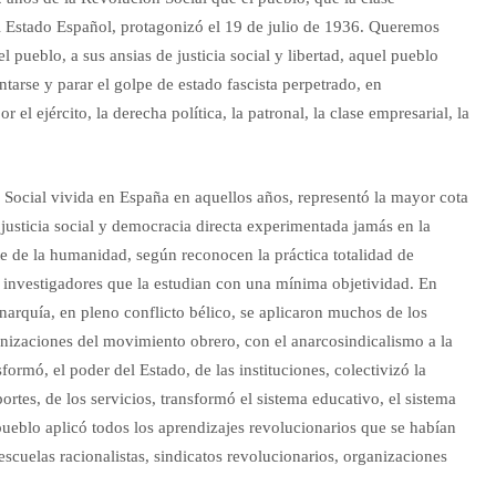
l Estado Español, protagonizó el 19 de julio de 1936. Queremos
l pueblo, a sus ansias de justicia social y libertad, aquel pueblo
ntarse y parar el golpe de estado fascista perpetrado, en
r el ejército, la derecha política, la patronal, la clase empresarial, la
Social vivida en España en aquellos años, representó la mayor cota
e justicia social y democracia directa experimentada jamás en la
nte de la humanidad, según reconocen la práctica totalidad de
e investigadores que la estudian con una mínima objetividad. En
anarquía, en pleno conflicto bélico, se aplicaron muchos de los
anizaciones del movimiento obrero, con el anarcosindicalismo a la
formó, el poder del Estado, de las instituciones, colectivizó la
sportes, de los servicios, transformó el sistema educativo, el sistema
l pueblo aplicó todos los aprendizajes revolucionarios que se habían
escuelas racionalistas, sindicatos revolucionarios, organizaciones