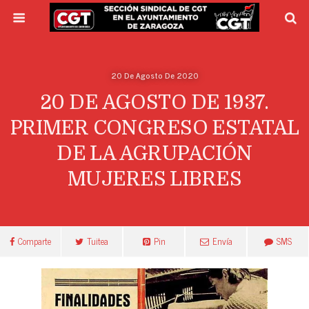
20 De Agosto De 2020
20 DE AGOSTO DE 1937.
PRIMER CONGRESO ESTATAL
DE LA AGRUPACIÓN
MUJERES LIBRES
Comparte
Tuitea
Pin
Envía
SMS