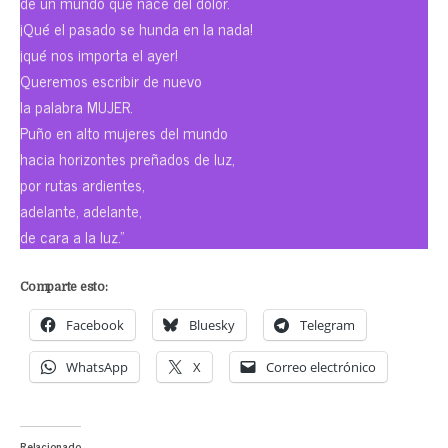
de un mundo que nace del dolor.
¡Qué el pasado se hunda en la nada!
¡qué nos importa el ayer!
Queremos escribir de nuevo
la palabra MUJER.
Puño en alto mujeres del mundo
hacia horizontes preñados de luz,
por rutas ardientes,
adelante, adelante,
de cara a la luz.”
Comparte esto:
Facebook
Bluesky
Telegram
WhatsApp
X
Correo electrónico
Relacionado