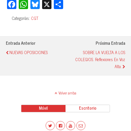
Fa
W
Bl
X
C
ce
ha
ue
o
Categorías:
CGT
bo
ts
sk
m
ok
A
y
pa
pp
rti
Entrada Anterior
Próxima Entrada
r
NUEVAS OPOSICIONES
SOBRE LA VUELTA A LOS
COLEGIOS. Reflexiones En Voz
Alta.
Volver arriba
Móvil
Escritorio