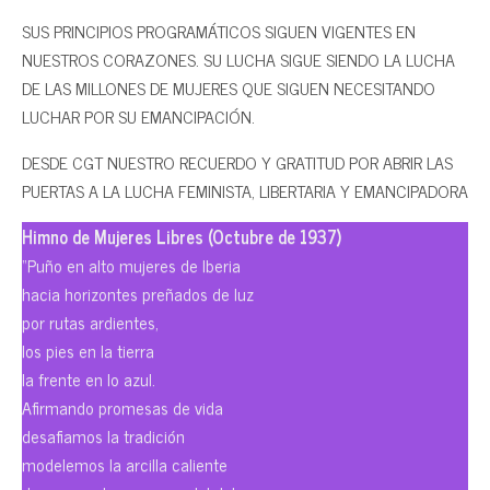
SUS PRINCIPIOS PROGRAMÁTICOS SIGUEN VIGENTES EN
NUESTROS CORAZONES. SU LUCHA SIGUE SIENDO LA LUCHA
DE LAS MILLONES DE MUJERES QUE SIGUEN NECESITANDO
LUCHAR POR SU EMANCIPACIÓN.
DESDE CGT NUESTRO RECUERDO Y GRATITUD POR ABRIR LAS
PUERTAS A LA LUCHA FEMINISTA, LIBERTARIA Y EMANCIPADORA
Himno de Mujeres Libres (Octubre de 1937)
“Puño en alto mujeres de Iberia
hacia horizontes preñados de luz
por rutas ardientes,
los pies en la tierra
la frente en lo azul.
Afirmando promesas de vida
desafiamos la tradición
modelemos la arcilla caliente